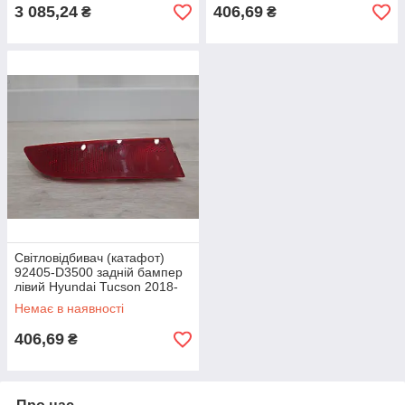
3 085,24
406,69
₴
₴
Світловідбивач (катафот)
92405-D3500 задній бампер
лівий Hyundai Tucson 2018-
2019-2020г.
Немає в наявності
406,69
₴