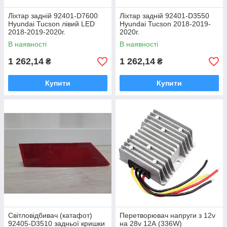
Ліхтар задній 92401-D7600
Ліхтар задній 92401-D3550
Hyundai Tucson лівий LED
Hyundai Tucson 2018-2019-
2018-2019-2020г.
2020г.
В наявності
В наявності
1 262,14
1 262,14
₴
₴
Купити
Купити
Світловідбивач (катафот)
Перетворювач напруги з 12v
92405-D3510 задньої кришки
на 28v 12А (336W)