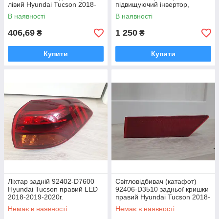
лівий Hyundai Tucson 2018-
підвищуючий інвертор,
2019-2020г.
Модуль конвертор напруги
В наявності
В наявності
для РЭБ
406,69
1 250
₴
₴
Купити
Купити
Ліхтар задній 92402-D7600
Світловідбивач (катафот)
Hyundai Tucson правий LED
92406-D3510 задньої кришки
2018-2019-2020г.
правий Hyundai Tucson 2018-
2019-2020г.
Немає в наявності
Немає в наявності