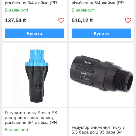
різьблення 3/4 дюйма (PR-
різьблення 3/4 дюйма (PR-
013420-H)
0142-H)
В наявності
В наявності
137,54
516,12
₴
₴
Купити
Купити
Регулятор тиску Presto-PS
для крапельного поливу,
різьблення 3/4 дюйма (PR-
011030-H)
Редуктор зниження тиску з
В наявності
5.5 бара до 1,03 бара 3/4"