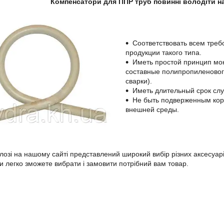
Компенсатори для ППР труб повинні володіти н
Соответствовать всем тре
продукции такого типа.
Иметь простой принцип мон
составные полипропиленово
сварки).
Иметь длительный срок сл
Не быть подверженным кор
внешней среды.
і на нашому сайті представлений широкий вибір різних аксесуарів
 ви легко зможете вибрати і замовити потрібний вам товар.