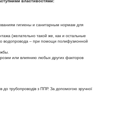
аступними властивостями:
бованиям гигиены и санитарным нормам для
тажа (желательно такой же, как и остальные
го водопровода – при помощи полифузионной
ужбы.
розии или влиянию любых других факторов
 до трубопроводів з ППР. За допомогою зручної