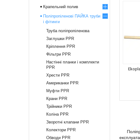
Крапельний полив
Поліпропіленові ПАЙКА труби
і фітинги
Труба поліпропіленова
Заглушки PPR
Кріплення PPR
Фільтри PPR
Настінні планки і комплекти
PPR
Ekopl
Хрести PPR
Американки PPR
Муфти PPR
Крани PPR
Трійники PPR
Коліна PPR
Зворотні клапани PPR
Колектори PPR
Поліпроп
експлуата
Обводи PPR