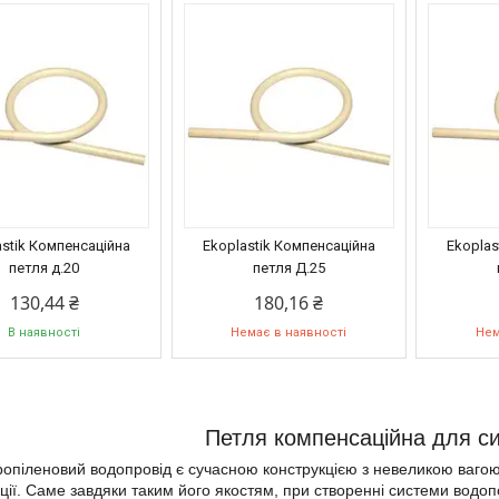
astik Компенсаційна
Ekoplastik Компенсаційна
Ekoplas
петля д.20
петля Д.25
130,44 ₴
180,16 ₴
В наявності
Немає в наявності
Нем
Петля компенсаційна для с
іленовий водопровід є сучасною конструкцією з невеликою вагою
ції. Саме завдяки таким його якостям, при створенні системи водоп