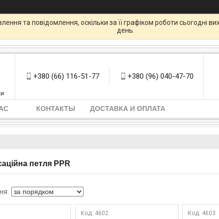
ення та повідомлення, оскільки за її графіком роботи сьогодні в
день.
+380 (66) 116-51-77
+380 (96) 040-47-70
ки
АС
КОНТАКТЫ
ДОСТАВКА И ОПЛАТА
аційна петля PPR
1
4602
4603