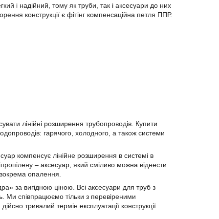
ий і надійний, тому як труби, так і аксесуари до них
ворення конструкції є фітінг компенсаційна петля ППР.
вати лінійні розширення трубопроводів. Купити
одопроводів: гарячого, холодного, а також системи
уар компенсує лінійне розширення в системі в
іпропілену – аксесуар, який сміливо можна віднести
 зокрема опалення.
» за вигідною ціною. Всі аксесуари для труб з
ть. Ми співпрацюємо тільки з перевіреними
ійсно тривалий термін експлуатації конструкції.