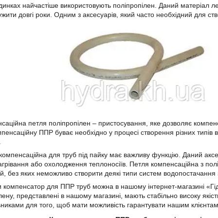
динках найчастіше використовують поліпропілен. Даний матеріал легк
ужити довгі роки. Одним з аксесуарів, який часто необхідний для ст
ійна петля поліпропілен – пристосування, яке дозволяє компенсу
пенсаційну ППР буває необхідно у процесі створення різних типів в
.
пенсаційна для труб під пайку має важливу функцію. Даний аксес
агрівання або охолодження теплоносіїв. Петля компенсаційна з пол
й, без яких неможливо створити деякі типи систем водопостачання
мпенсатор для ППР труб можна в нашому інтернет-магазині «Гідра
лену, представлені в нашому магазині, мають стабільно високу якіс
никами для того, щоб мати можливість гарантувати нашим клієнтам д