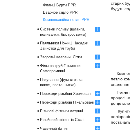
старих бу
Фланці Бурти PPR
будуть сл
Вварное сідло PPR
Компенсаційна петля PPR
Системи поливу (шланги,
поливалки, быстросъемы)
Паяльники Ножиці Насадки
Зачистка для труби
Зворотні клапани. Сітки
Фільтра грубої очистки.
Самопромивні
Компенсац
петлю ком
Пакування (фум-стрічка,
опалення
пакля, паста, нитка)
Петля ком
Переходи різьбові Хромовані
процесі н
Переходи різьбові Нікельовані
до детале
Різьбові фітинги латунні
Купити ко
поліпропі
Різьбовий фітинг із Сталі
постачаль
Чавунний фітінг