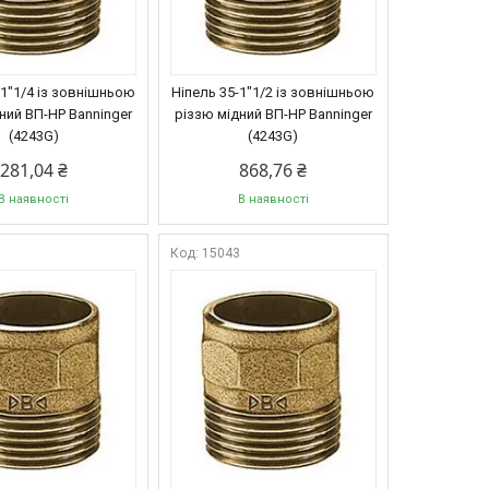
-1"1/4 із зовнішньою
Ніпель 35-1"1/2 із зовнішньою
ний ВП-НР Banninger
різзю мідний ВП-НР Banninger
(4243G)
(4243G)
281,04 ₴
868,76 ₴
В наявності
В наявності
2
15043