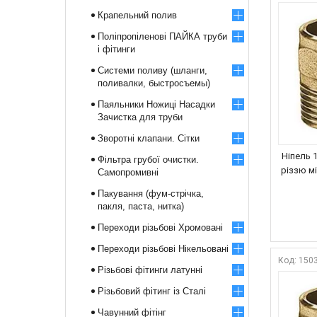
Крапельний полив
Поліпропіленові ПАЙКА труби
і фітинги
Системи поливу (шланги,
поливалки, быстросъемы)
Паяльники Ножиці Насадки
Зачистка для труби
Зворотні клапани. Сітки
Ніпель 
Фільтра грубої очистки.
різзю м
Самопромивні
Пакування (фум-стрічка,
пакля, паста, нитка)
Переходи різьбові Хромовані
Переходи різьбові Нікельовані
150
Різьбові фітинги латунні
Різьбовий фітинг із Сталі
Чавунний фітінг