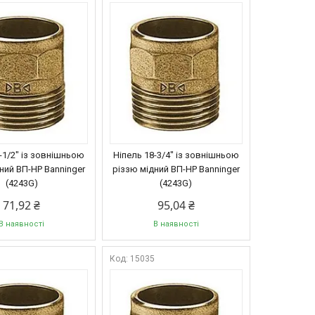
-1/2" із зовнішньою
Ніпель 18-3/4" із зовнішньою
ний ВП-НР Banninger
різзю мідний ВП-НР Banninger
(4243G)
(4243G)
71,92 ₴
95,04 ₴
В наявності
В наявності
4
15035