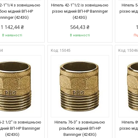
42-1"1/4 з зовнішньою
Ніпель 42-1"1/2 із зовнішньою
Ніпель 5
бою мідний ВП-НР
різзю мідний ВП-НР Banninger
різзю мід
nninger (4243G)
(4243G)
1 142,44 ₴
564,43 ₴
В наявності
В наявності
Пі
44
15045
1504
6-2 1/2" із зовнішньою
Ніпель 76-3" з зовнішньою
Ніпель 8
ідний ВП-НР Banninger
різьбою мідний ВП-НР
різзю мід
(4243G)
Banninger (4243G)