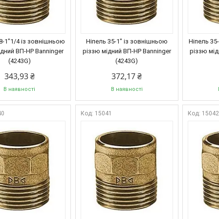
8-1"1/4 із зовнішньою
Ніпель 35-1" із зовнішньою
Ніпель 35
ідний ВП-НР Banninger
різзю мідний ВП-НР Banninger
різзю мід
(4243G)
(4243G)
343,93 ₴
372,17 ₴
В наявності
В наявності
40
15041
1504