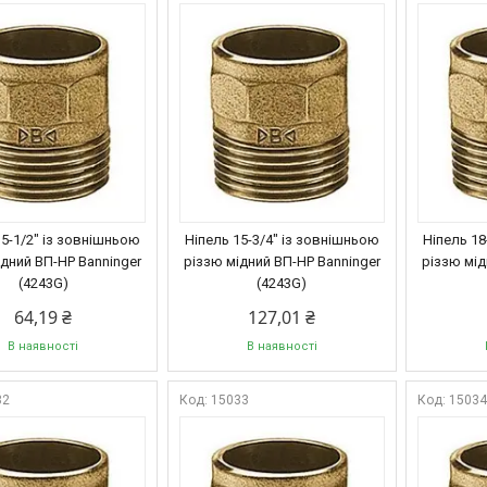
15-1/2" із зовнішньою
Ніпель 15-3/4" із зовнішньою
Ніпель 18
ідний ВП-НР Banninger
різзю мідний ВП-НР Banninger
різзю мід
(4243G)
(4243G)
64,19 ₴
127,01 ₴
В наявності
В наявності
32
15033
1503