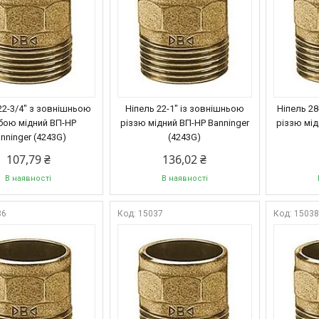
22-3/4" з зовнішньою
Ніпель 22-1" із зовнішньою
Ніпель 28
бою мідний ВП-НР
різзю мідний ВП-НР Banninger
різзю мід
nninger (4243G)
(4243G)
107,79 ₴
136,02 ₴
В наявності
В наявності
36
15037
1503