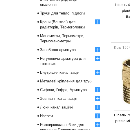
опалення
Ніпель 
різь
Труби для теплої підлоги
Ba
Крани (Вентилі) для
радіаторів, Термоголовки
Манометри, Термометри,
Термоманометры
150
Запобіжна арматура
Регулююча арматура для
топкових
Внутрішня каналізація
Металеві кріплення для труб
Сифони, Гофра, Арматура
Зовнішня каналізація
Люки каналізаційні
Ніпель 7
Насоси
різзю м
Розширювальні баки для
опалення Гідроакумулятори