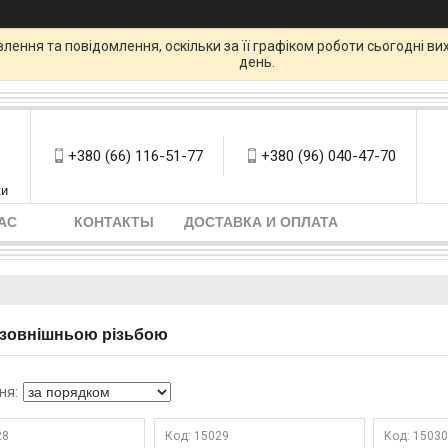
ення та повідомлення, оскільки за її графіком роботи сьогодні в
день.
+380 (66) 116-51-77
+380 (96) 040-47-70
ки
АС
КОНТАКТЫ
ДОСТАВКА И ОПЛАТА
з зовнішньою різьбою
28
15029
1503