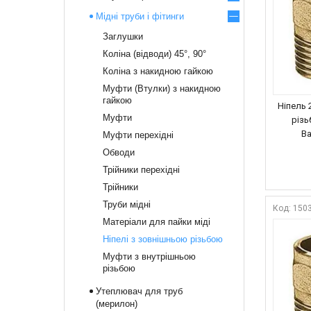
Мідні труби і фітинги
Заглушки
Коліна (відводи) 45°, 90°
Коліна з накидною гайкою
Муфти (Втулки) з накидною
гайкою
Ніпель 
Муфти
різь
Ba
Муфти перехідні
Обводи
Трійники перехідні
Трійники
Труби мідні
150
Матеріали для пайки міді
Ніпелі з зовнішньою різьбою
Муфти з внутрішньою
різьбою
Утеплювач для труб
(мерилон)