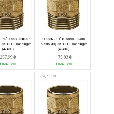
-3/4" із зовнішньою
Ніпель 28-1" із зовнішньою
ний ВП-НР Banninger
різзю мідний ВП-НР Banninger
(4243G)
(4243G)
257,99 ₴
175,83 ₴
В наявності
В наявності
8
15039