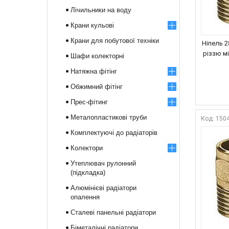
Лічильники на воду
Крани кульові
Крани для побутової техніки
Ніпель 2
різзю м
Шафи колекторні
Натяжна фітінг
Обжимний фітінг
Прес-фітинг
Металопластикові труби
150
Комплектуючі до радіаторів
Колектори
Утеплювач рулонний
(підкладка)
Алюмінієві радіатори
опалення
Сталеві панельні радіатори
Біметалічні радіатори