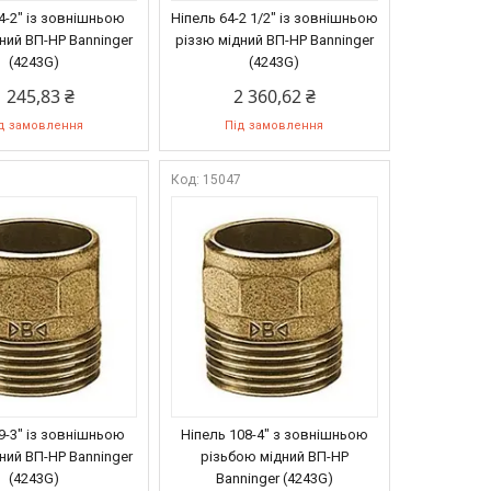
4-2" із зовнішньою
Ніпель 64-2 1/2" із зовнішньою
ний ВП-НР Banninger
різзю мідний ВП-НР Banninger
(4243G)
(4243G)
1 245,83 ₴
2 360,62 ₴
д замовлення
Під замовлення
6
15047
9-3" із зовнішньою
Ніпель 108-4" з зовнішньою
ний ВП-НР Banninger
різьбою мідний ВП-НР
(4243G)
Banninger (4243G)