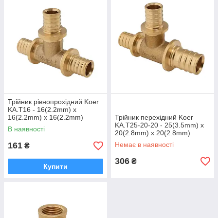
Трійник рівнопрохідний Koer
KA.T16 - 16(2.2mm) x
16(2.2mm) x 16(2.2mm)
Трійник перехідний Koer
(KR4884)
KA.T25-20-20 - 25(3.5mm) x
В наявності
20(2.8mm) x 20(2.8mm)
(KR4891)
161
Немає в наявності
₴
306
₴
Купити