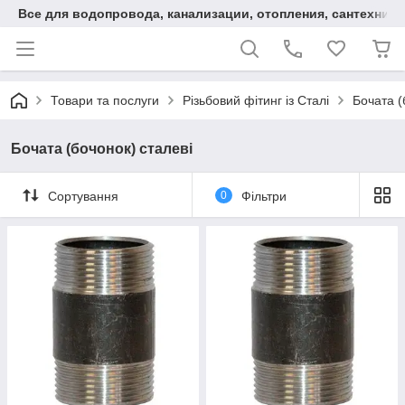
Все для водопровода, канализации, отопления, сантехники
Товари та послуги
Різьбовий фітинг із Сталі
Бочата (
Бочата (бочонок) сталеві
Сортування
0
Фільтри