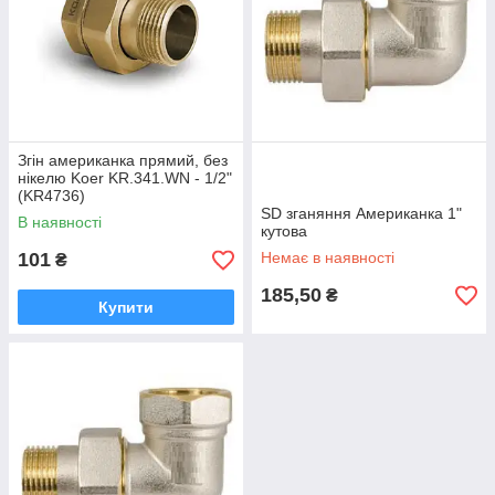
Згін американка прямий, без
нікелю Koer KR.341.WN - 1/2"
(KR4736)
SD зганяння Американка 1"
В наявності
кутова
101
Немає в наявності
₴
185,50
₴
Купити