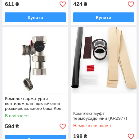
611
424
₴
₴
Купити
Купити
Комплект арматури з
вентилем для підключення
розширювального бака Koer
KR.1045 - 3/4" (KR3112)
Комплект муфт
В наявності
термоусадочний (KR2977)
594
Немає в наявності
₴
198
₴