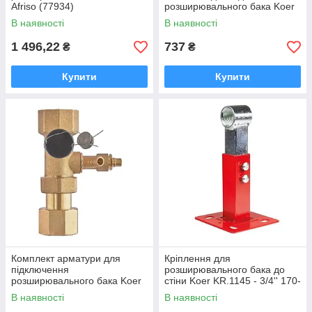
Afriso (77934)
розширювального бака Koer
KR.1045 - 1" (KR3113)
В наявності
В наявності
1 496,22
737
₴
₴
Купити
Купити
Комплект арматури для
Кріплення для
підключення
розширювального бака до
розширювального бака Koer
стіни Koer KR.1145 - 3/4'' 170-
KR.1044.WN - 3/4" (KR5698)
270mm (KR5036)
В наявності
В наявності