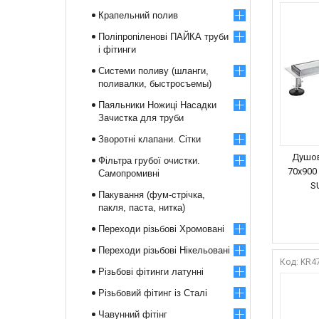
Крапельний полив
Поліпропіленові ПАЙКА труби
і фітинги
Системи поливу (шланги,
поливалки, быстросъемы)
Паяльники Ножиці Насадки
Зачистка для труби
Зворотні клапани. Сітки
Душов
Фільтра грубої очистки.
70x900
Самопромивні
S
Пакування (фум-стрічка,
пакля, паста, нитка)
Переходи різьбові Хромовані
Переходи різьбові Нікельовані
KR4
Різьбові фітинги латунні
Різьбовий фітинг із Сталі
Чавунний фітінг