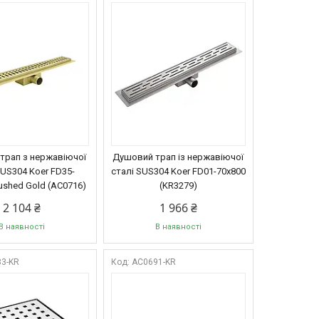
трап з нержавіючої
Душовий трап із нержавіючої
SUS304 Koer FD35-
сталі SUS304 Koer FD01-70x800
ushed Gold (AC0716)
(KR3279)
2 104 ₴
1 966 ₴
В наявності
В наявності
3-KR
AC0691-KR