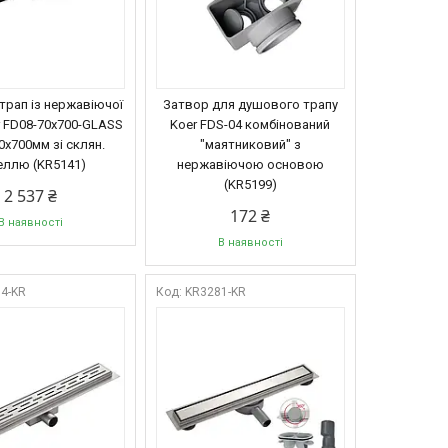
трап із нержавіючої
Затвор для душового трапу
r FD08-70x700-GLASS
Koer FDS-04 комбінований
0x700мм зі склян.
"маятниковий" з
еллю (KR5141)
нержавіючою основою
(KR5199)
2 537 ₴
172 ₴
В наявності
В наявності
4-KR
KR3281-KR