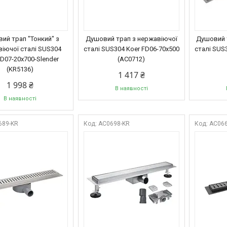
ий трап "Тонкий" з
Душовий трап з нержавіючої
Душовий 
іючої сталі SUS304
сталі SUS304 Koer FD06-70x500
сталі SUS
FD07-20x700-Slender
(AC0712)
(KR5136)
1 417 ₴
1 998 ₴
В наявності
В наявності
689-KR
AC0698-KR
AC066