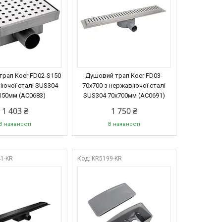
рап Koer FD02-S150
Душовий трап Koer FD03-
іючої сталі SUS304
70x700 з нержавіючої сталі
150мм (AC0683)
SUS304 70x700мм (AC0691)
1 403 ₴
1 750 ₴
В наявності
В наявності
1-KR
KR5199-KR