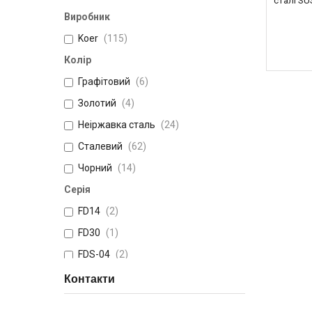
сталі SU
Виробник
Koer
115
Колір
Графітовий
6
Золотий
4
Неіржавка сталь
24
Сталевий
62
Чорний
14
Серія
FD14
2
FD30
1
FDS-04
2
Контакти