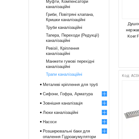
Муфти, Компенсатори
каналізаційні
Гриби, Повітряні клапана,
Кришки каналізаційні
Душов
Труби каналізаційні
нержав
Тапера, Переходи (Редукції)
Koer 
каналізаційні
Ревізії, Кріплення
каналізаційні
Манжети гумові перехідні
каналізаційні
Трапи каналізаційні
AC0
Металеві кріплення для труб
Сифони, Гофра, Арматура
Зовнішня каналізація
Люки каналізаційні
Насоси
Розширювальні баки для
опалення Гідроакумулятори