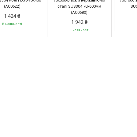
S304 Koer FD35-70x400
70x600-Black з нержавіючої
70x1000 
(AC0622)
сталі SUS304 70x600мм
SUS
(AC0680)
1 424 ₴
1 942 ₴
В наявності
В наявності