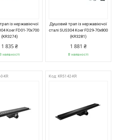
трап із нержавіючої
Душовий трап із нержавіючої
304 Koer FD01-70x700
сталі SUS304 Koer FD29-70x800
(KR3274)
(KR3281)
1 835 ₴
1 881 ₴
В наявності
В наявності
0-KR
KR5142-KR