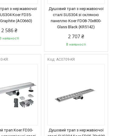
трап з нержавіючої
Душовий трап з нержавіючої
SUS304 Koer FD35-
сталі SUS304 зі скляною
Graphite (AC0660)
панеллю Koer FD08-70x800-
Glass Black (KR5142)
2 586 ₴
2 707 ₴
В наявності
В наявності
3-KR
AC0709-KR
й трап Koer FD30-
Душовий трап з нержавіючої