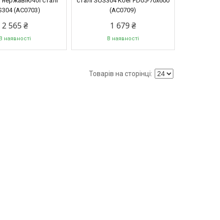
з нержавіючої сталі
сталі SUS304 Koer FD05-70x600
304 (AC0703)
(AC0709)
2 565 ₴
1 679 ₴
В наявності
В наявності