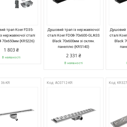
ий трап Koer FD35-
Душовий трап із нержавіючої
Душовий 
 з нержавіючої сталі
сталі Koer FD08-70x600-GLASS
сталі Koe
 70x650мм (KR5226)
Black 70x600мм зі склян.
Black 7
панеллю (KR5140)
пан
1 803 ₴
2 331 ₴
В наявності
В наявності
136-KR
AC0712-KR
KR327