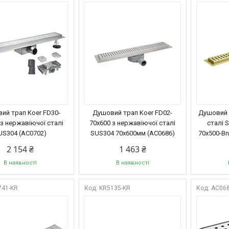
ий трап Koer FD30-
Душовий трап Koer FD02-
Душовий 
 з нержавіючої сталі
70x600 з нержавіючої сталі
сталі 
US304 (AC0702)
SUS304 70x600мм (AC0686)
70x500-Br
2 154 ₴
1 463 ₴
В наявності
В наявності
741-KR
KR5135-KR
AC068