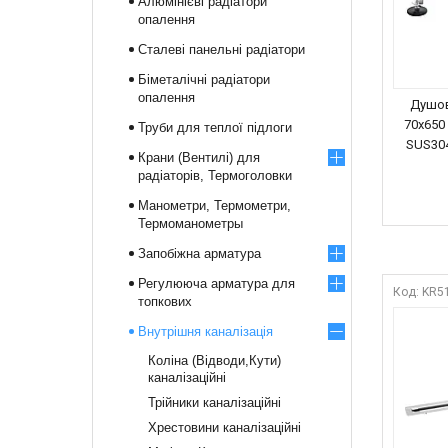
Алюмінієві радіатори
опалення
Сталеві панельні радіатори
Біметалічні радіатори
опалення
Душов
70x650
Труби для теплої підлоги
SUS304
Крани (Вентилі) для
радіаторів, Термоголовки
Манометри, Термометри,
Термоманометры
Запобіжна арматура
Регулююча арматура для
KR5
топкових
Внутрішня каналізація
Коліна (Відводи,Кути)
каналізаційні
Трійники каналізаційні
Хрестовини каналізаційні