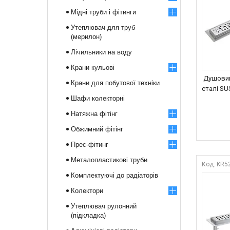
Мідні труби і фітинги
Утеплювач для труб
(мерилон)
Лічильники на воду
Крани кульові
Душовий
Крани для побутової техніки
сталі SU
Шафи колекторні
Натяжна фітінг
Обжимний фітінг
Прес-фітинг
Металопластикові труби
KR5
Комплектуючі до радіаторів
Колектори
Утеплювач рулонний
(підкладка)