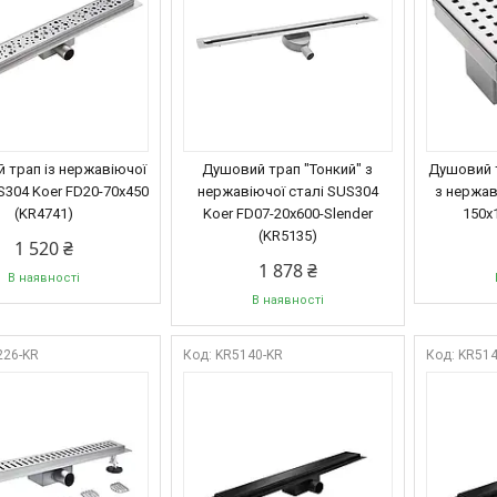
 трап із нержавіючої
Душовий трап "Тонкий" з
Душовий т
S304 Koer FD20-70x450
нержавіючої сталі SUS304
з нержав
(KR4741)
Koer FD07-20x600-Slender
150x
(KR5135)
1 520 ₴
1 878 ₴
В наявності
В наявності
226-KR
KR5140-KR
KR514