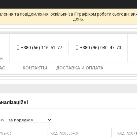
ення та повідомлення, оскільки за її графіком роботи сьогодні в
день.
+380 (66) 116-51-77
+380 (96) 040-47-70
ки
АС
КОНТАКТЫ
ДОСТАВКА И ОПЛАТА
аналізаційні
702-KR
AC0686-KR
AC071