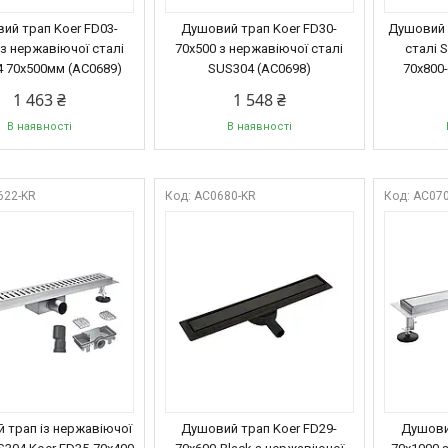
ий трап Koer FD03-
Душовий трап Koer FD30-
Душовий 
 з нержавіючої сталі
70x500 з нержавіючої сталі
сталі 
 70x500мм (AC0689)
SUS304 (AC0698)
70x800-
1 463 ₴
1 548 ₴
В наявності
В наявності
622-KR
AC0680-KR
AC070
 трап із нержавіючої
Душовий трап Koer FD29-
Душови