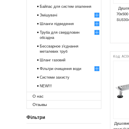
Байпас для систем опалення
Душов
70x500
Змішувачі
SUS304
Шланги підведення
Труба для свердловин
обсадна
Бессварное з'єднання
металевих труб
AC0
Шланг газовий
Фільтри очищення води
Системи захисту
NEW!!!
О нас
Отзывы
Фільтри
Душовий