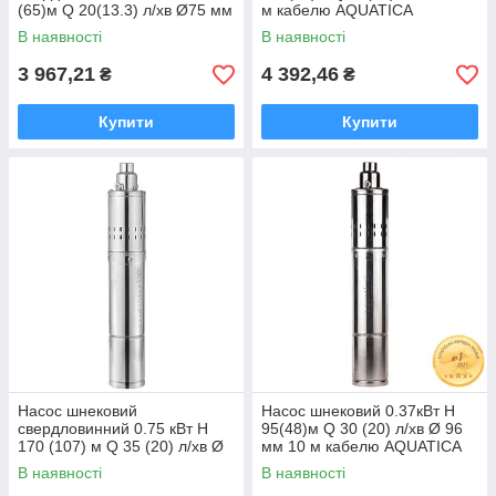
(65)м Q 20(13.3) л/хв Ø75 мм
м кабелю AQUATICA
(нерж) AQUATICA (DONGYIN)
4QGDM1.8-50-0.5 (778212)
В наявності
В наявності
3QGD0.8-50-0.25
3 967,21
4 392,46
₴
₴
Купити
Купити
Насос шнековий
Насос шнековий 0.37кВт H
свердловинний 0.75 кВт H
95(48)м Q 30 (20) л/хв Ø 96
170 (107) м Q 35 (20) л/хв Ø
мм 10 м кабелю AQUATICA
96 мм (нерж) AQUATICA
4QGDM1.2-50-0.37 (778211)
В наявності
В наявності
(DONGYIN) 4QGD1.2-100-