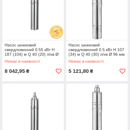
Насос шнековий
Насос шнековий
свердловинний 0.55 кВт H
свердловинний 0.5 кВт H 107
187 (104) м Q 40 (20) л/хв Ø
(34) м Q 40 (30) л/хв Ø 96 мм
127 мм AQUATICA (777224)
(нерж) AQUATICA (DONGYIN)
Немає в наявності
Немає в наявності
4QGD1.8-50-0.5
8 042,95
5 121,80
₴
₴