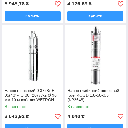
0.75
5 945,78
4 176,69
₴
₴
Купити
Купити
Насос шнековий 0.37кВт H
Насос глибинний шнековий
95(48)м Q 30 (20) л/хв Ø 96
Koer 4QGD 1.8-50-0.5
мм 10 м кабелю WETRON
(KP2648)
4QGDMM1.2-50-0.37
В наявності
В наявності
(778231)
3 642,92
4 040
₴
₴