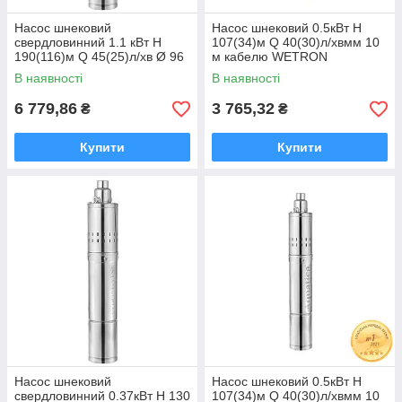
Насос шнековий
Насос шнековий 0.5кВт H
свердловинний 1.1 кВт H
107(34)м Q 40(30)л/хвмм 10
190(116)м Q 45(25)л/хв Ø 96
м кабелю WETRON
мм (нерж) AQUATICA
4QGDMM1.8-50-0.5 (778232)
В наявності
В наявності
(DONGYIN) 4QGD1.5-120-1.1
6 779,86
3 765,32
₴
₴
Купити
Купити
Насос шнековий
Насос шнековий 0.5кВт H
свердловинний 0.37кВт H 130
107(34)м Q 40(30)л/хвмм 10