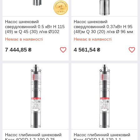
Насос шнековий
Насос шнековий
свердловинний 0.5 кВт H 115
свердловинний 0.37кВт H 95
(49) м Q 45 (30) л/хв Ø102
(48)м Q 30 (20) л/хв Ø 96 мм
мм AQUATICA (777223)
(нерж) AQUATICA (DONGYIN)
Немає в наявності
Немає в наявності
4QGD1.2-50-0.37
7 444,85
4 561,54
₴
₴
Насос глибинний шнековий
Насос глибинний шнековий
Koer 4QGD 1.2-100-0.75
Koer 4QGD 1.5-120-1.1