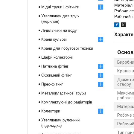
Матеріал 
Мідні труби і фітинги
Робоче с
Утеплювач для труб
Робочий ти
(мерилон)
Лічильники на воду
Характе
Крани кульові
Крани для побутової техніки
Основ
Шафи колекторні
Виробни
Натяжна фітінг
Країна 
Обжимний фітінг
Діаметр
Прес-фітинг
отвору
Максима
Металопластикові труби
робочог
Комплектуючі до радіаторів
Матеріа
Колектори
Робоче 
Утеплювач рулонний
Робочий
(підкладка)
Тип при