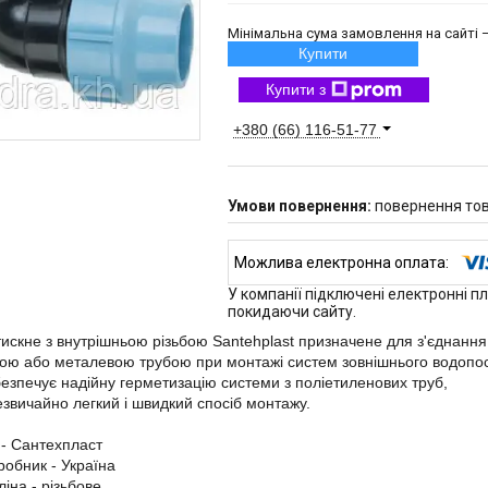
Мінімальна сума замовлення на сайті —
Купити
Купити з
+380 (66) 116-51-77
повернення тов
У компанії підключені електронні п
покидаючи сайту.
тискне з внутрішньою різьбою Santehplast призначене для з'єднанн
ою або металевою трубою при монтажі систем зовнішнього водопо
безпечує надійну герметизацію системи з поліетиленових труб,
езвичайно легкий і швидкий спосіб монтажу.
- Сантехпласт
робник - Україна
ліна - різьбове