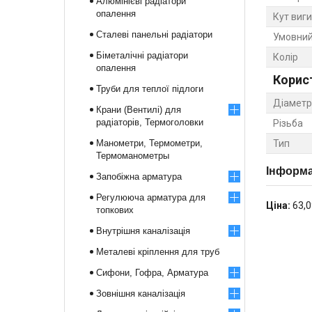
Алюмінієві радіатори
опалення
Кут виг
Сталеві панельні радіатори
Умовний
Біметалічні радіатори
Колір
опалення
Корис
Труби для теплої підлоги
Діаметр
Крани (Вентилі) для
радіаторів, Термоголовки
Різьба
Манометри, Термометри,
Тип
Термоманометры
Інформа
Запобіжна арматура
Регулююча арматура для
Ціна:
63,0
топкових
Внутрішня каналізація
Металеві кріплення для труб
Сифони, Гофра, Арматура
Зовнішня каналізація