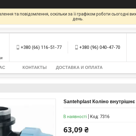
ення та повідомлення, оскільки за її графіком роботи сьогодні в
день.
+380 (66) 116-51-77
+380 (96) 040-47-70
ки
АС
КОНТАКТЫ
ДОСТАВКА И ОПЛАТА
Santehplast Коліно внутрішнє
В наявності
Код:
7316
63,09 ₴