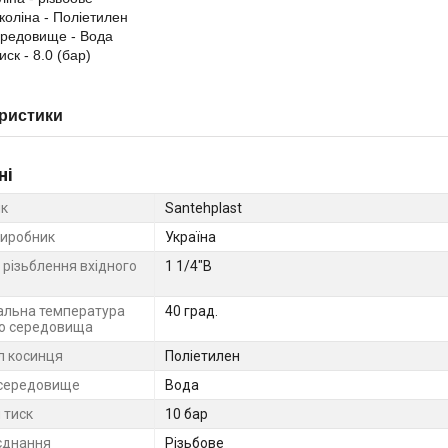
коліна - Поліетилен
ередовище - Вода
ск - 8.0 (бар)
ристики
ні
к
Santehplast
виробник
Україна
 різьблення вхідного
1 1/4"В
льна температура
40 град.
о середовища
л косинця
Поліетилен
середовище
Вода
 тиск
10 бар
єднання
Різьбове