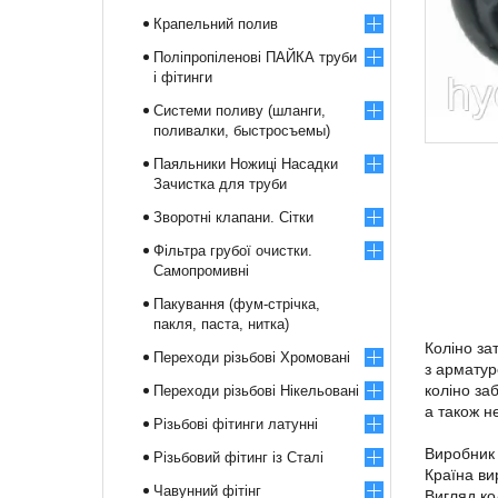
Крапельний полив
Поліпропіленові ПАЙКА труби
і фітинги
Системи поливу (шланги,
поливалки, быстросъемы)
Паяльники Ножиці Насадки
Зачистка для труби
Зворотні клапани. Сітки
Фільтра грубої очистки.
Самопромивні
Пакування (фум-стрічка,
пакля, паста, нитка)
Коліно за
Переходи різьбові Хромовані
з арматур
коліно за
Переходи різьбові Нікельовані
а також н
Різьбові фітинги латунні
Виробник 
Різьбовий фітинг із Сталі
Країна ви
Чавунний фітінг
Вигляд ко