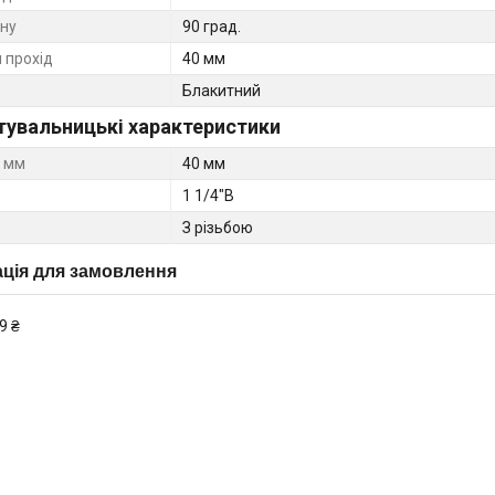
ину
90 град.
 прохід
40 мм
Блакитний
тувальницькі характеристики
 мм
40 мм
1 1/4"В
З різьбою
ція для замовлення
9 ₴