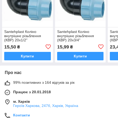
Santehplast Коліно
Santehplast Коліно
Sant
внутрішнє різьблення
внутрішнє різьблення
внут
(КВР) 20x1/2"
(КВР) 20x3/4"
(КВР
15,50
15,99
23,
₴
₴
Купити
Купити
Про нас
99% позитивних з 164 відгуків за рік
Працює з 20.01.2018
м. Харків
Героїв Харкова, 247б, Харків, Україна
Контакти