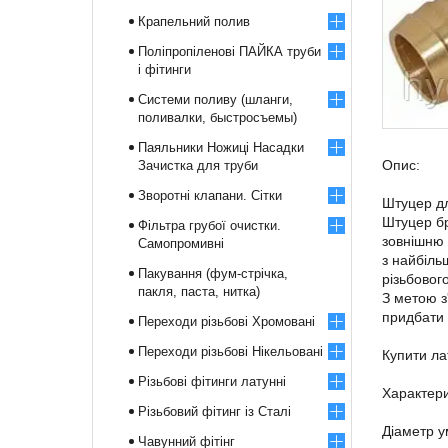
Крапельний полив
Поліпропіленові ПАЙКА труби
і фітинги
Системи поливу (шланги,
поливалки, быстросъемы)
Паяльники Ножиці Насадки
Опис:
Зачистка для труби
Зворотні клапани. Сітки
Штуцер д
Штуцер бр
Фільтра грубої очистки.
зовнішню 
Самопромивні
з найбіль
Пакування (фум-стрічка,
різьбовог
пакля, паста, нитка)
З метою з
придбати 
Переходи різьбові Хромовані
Переходи різьбові Нікельовані
Купити ла
Різьбові фітинги латунні
Характери
Різьбовий фітинг із Сталі
Діаметр у
Чавунний фітінг