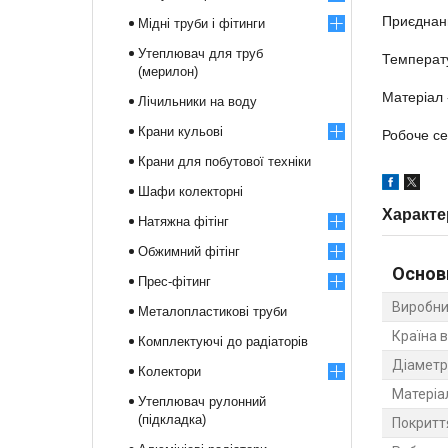
Приєднанн
Мідні труби і фітинги
Утеплювач для труб
Температу
(мерилон)
Матеріал 
Лічильники на воду
Крани кульові
Робоче с
Крани для побутової техніки
Шафи колекторні
Характе
Натяжна фітінг
Обжимний фітінг
Основ
Прес-фітинг
Виробни
Металопластикові труби
Країна 
Комплектуючі до радіаторів
Діаметр
Колектори
Матеріа
Утеплювач рулонний
(підкладка)
Покритт