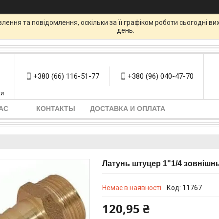
ення та повідомлення, оскільки за її графіком роботи сьогодні в
день.
+380 (66) 116-51-77
+380 (96) 040-47-70
ки
АС
КОНТАКТЫ
ДОСТАВКА И ОПЛАТА
Латунь штуцер 1"1/4 зовнішнь
Немає в наявності
Код:
11767
120,95 ₴