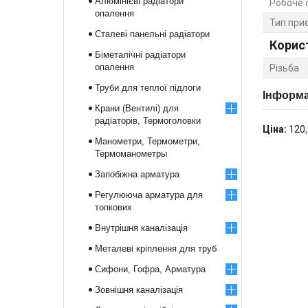
Алюмінієві радіатори
Робоче 
опалення
Тип при
Сталеві панельні радіатори
Корис
Біметалічні радіатори
опалення
Різьба
Труби для теплої підлоги
Інформа
Крани (Вентилі) для
радіаторів, Термоголовки
Ціна:
120,
Манометри, Термометри,
Термоманометры
Запобіжна арматура
Регулююча арматура для
топкових
Внутрішня каналізація
Металеві кріплення для труб
Сифони, Гофра, Арматура
Зовнішня каналізація