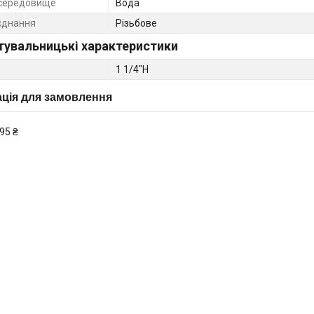
середовище
Вода
єднання
Різьбове
тувальницькі характеристики
1 1/4"Н
ція для замовлення
95 ₴