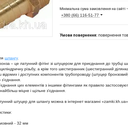
Мінімальна сума замовлення на сайті —
+380 (66) 116-51-77
повернення тов
ля
шлангу
.
онза – це латунний фітінг зі штуцером для приєднання до трубці 
циліндричну різьбу, а крім того шестигранник (шестигранний ділянк
ш відомих і доступних компонентів трубопроводу (штуцер бронзовий
о з'єднання.
'єднання цих елементів з іншими фітингами як правило застосовуют
найбільш міцне і щільне з'єднання.
тунний штуцер для шлангу можна в інтернет магазині «zamki.kh.ua»
стики:
мовний - 32 мм