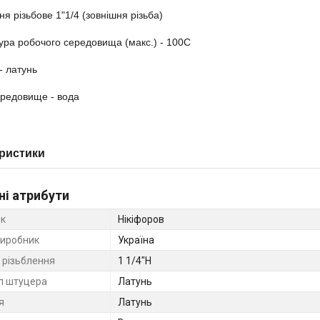
я різьбове 1"1/4 (зовнішня різьба)
ра робочого середовища (макс.) - 100С
- латунь
ередовище - вода
ристики
ні атрибути
к
Нікіфоров
виробник
Україна
 різьблення
1 1/4"Н
л штуцера
Латунь
я
Латунь