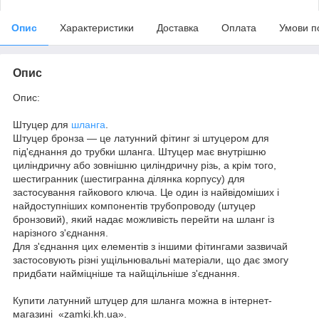
Опис
Характеристики
Доставка
Оплата
Умови п
Опис
Опис:
Штуцер для
шланга
.
Штуцер бронза — це латунний фітинг зі штуцером для
під'єднання до трубки шланга. Штуцер має внутрішню
циліндричну або зовнішню циліндричну різь, а крім того,
шестигранник (шестигранна ділянка корпусу) для
застосування гайкового ключа. Це один із найвідоміших і
найдоступніших компонентів трубопроводу (штуцер
бронзовий), який надає можливість перейти на шланг із
нарізного з'єднання.
Для з'єднання цих елементів з іншими фітингами зазвичай
застосовують різні ущільнювальні матеріали, що дає змогу
придбати найміцніше та найщільніше з'єднання.
Купити латунний штуцер для шланга можна в інтернет-
магазині «zamki.kh.ua».