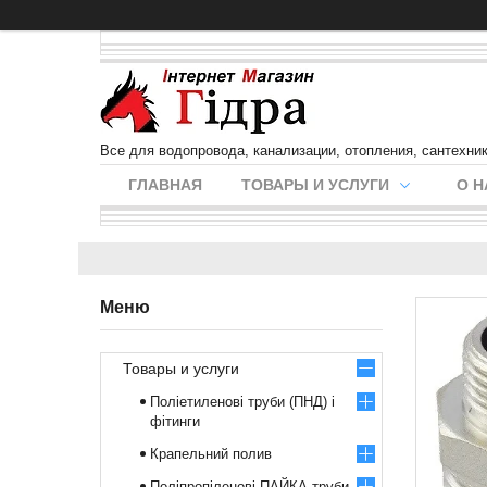
Все для водопровода, канализации, отопления, сантехни
ГЛАВНАЯ
ТОВАРЫ И УСЛУГИ
О Н
Товары и услуги
Поліетиленові труби (ПНД) і
фітинги
Крапельний полив
Поліпропіленові ПАЙКА труби