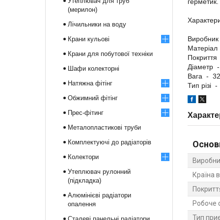
Утеплювач для труб
герметик.
(мерилон)
Характери
Лічильники на воду
Виробник 
Крани кульові
Матеріал
Крани для побутової техніки
Покриття 
Діаметр -
Шафи колекторні
Вага - 32
Натяжна фітінг
Тип різі 
Обжимний фітінг
Прес-фітинг
Характе
Металопластикові труби
Комплектуючі до радіаторів
Основ
Колектори
Виробни
Утеплювач рулонний
Країна 
(підкладка)
Покритт
Алюмінієві радіатори
Робоче 
опалення
Тип при
Сталеві панельні радіатори