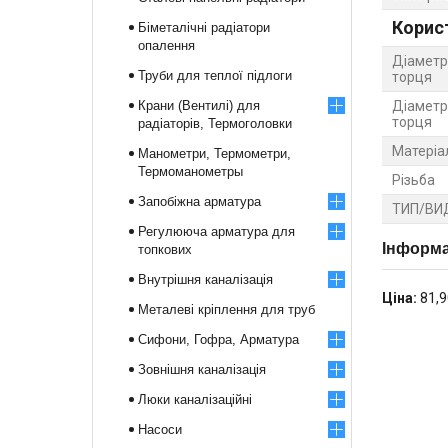
Корис
Біметалічні радіатори
опалення
Діаметр
Труби для теплої підлоги
торця
Крани (Вентилі) для
Діаметр
торця
радіаторів, Термоголовки
Матеріа
Манометри, Термометри,
Термоманометры
Різьба
Запобіжна арматура
ТИП/ВИ
Регулююча арматура для
Інформа
топкових
Внутрішня каналізація
Ціна:
81,9
Металеві кріплення для труб
Сифони, Гофра, Арматура
Зовнішня каналізація
Люки каналізаційні
Насоси