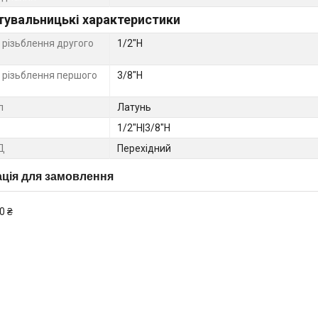
тувальницькі характеристики
 різьблення другого
1/2"Н
 різьблення першого
3/8"Н
л
Латунь
1/2"Н|3/8"Н
Д
Перехідний
ція для замовлення
0 ₴