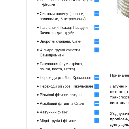
і фітинги
Системи поливу (шланги,
поливалки, быстросъемы)
Паяльники Ножиці Насадки
Зачистка для труби
Зворотні клапани. Сітки
Фільтра грубої очистки.
Самопромивні
Пакування (фум-стрічка,
пакля, паста, нитка)
Призначен
Переходи різьбові Хромовані
Латунні н
Переходи різьбові Нікельовані
питного, 
Різьбові фітинги латунні
транспорт
виготовле
Різьбовий фітинг із Сталі
Чавунний фітінг
З'єднувач
пропілен
Мідні труби і фітинги
Для ущіль