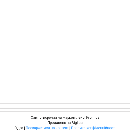
Сайт створений на маркетплейсі
Prom.ua
Продавець на Bigl.ua
Гі́дра |
Поскаржитися на контент
|
Політика конфіденційності