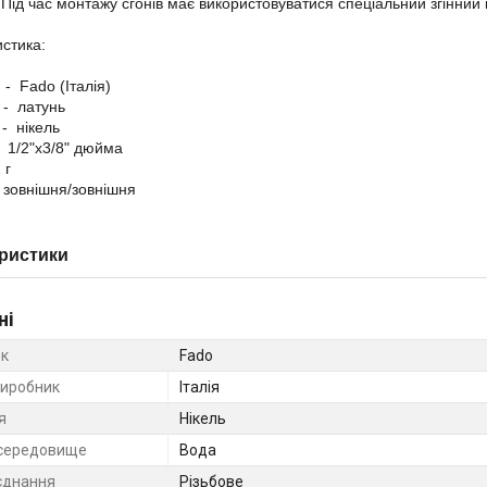
 Під час монтажу сгонів має використовуватися спеціальний згінний 
стика:
- Fado (Італія)
 - латунь
- нікель
 1/2"x3/8" дюйма
 г
- зовнішня/зовнішня
ристики
ні
к
Fado
виробник
Італія
я
Нікель
середовище
Вода
єднання
Різьбове