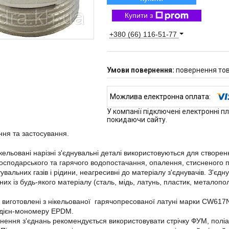
Купити з
+380 (66) 116-51-77
повернення тов
У компанії підключені електронні п
покидаючи сайту.
ня та застосування.
ікельовані нарізні з'єднувальні деталі використовуються для створ
господарського та гарячого водопостачання, опалення, стисненого п
увальних газів і рідини, неагресивні до матеріалу з'єднувачів. З'єд
них із будь-якого матеріалу (сталь, мідь, латунь, пластик, металопо
і виготовлені з нікельованої гарячопресованої латуні марки CW617N.
-дієн-мономеру EPDM.
нення з'єднань рекомендується використовувати стрічку ФУМ, полі