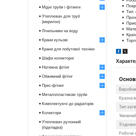
Робо
Покр
Мідні труби і фітинги
Тип 
Утеплювач для труб
Прох
(мерилон)
Приє
Мате
Лічильники на воду
Краї
Крани кульові
Торг
Крани для побутової техніки
Шафи колекторні
Характе
Натяжна фітінг
Обжимний фітінг
Основ
Прес-фітинг
Виробни
Металопластикові труби
Країна 
Комплектуючі до радіаторів
Тип зат
Колектори
Умовний
Утеплювач рулонний
З'єднан
(підкладка)
Робоче 