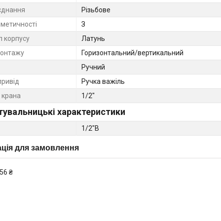
єднання
Різьбове
рметичності
З
л корпусу
Латунь
монтажу
Горизонтальний/вертикальний
Ручний
привід
Ручка важіль
 крана
1/2"
тувальницькі характеристики
1/2"В
ція для замовлення
56 ₴