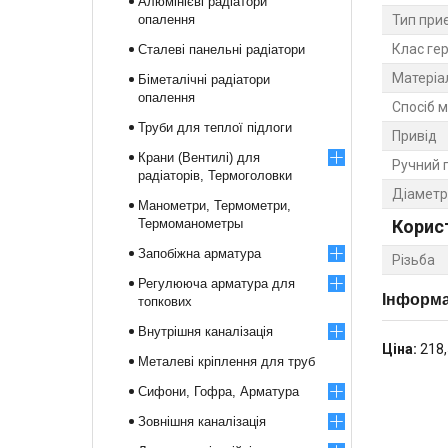
Алюмінієві радіатори
опалення
Тип при
Клас ге
Сталеві панельні радіатори
Матеріа
Біметалічні радіатори
опалення
Спосіб 
Труби для теплої підлоги
Привід
Крани (Вентилі) для
Ручний 
радіаторів, Термоголовки
Діаметр
Манометри, Термометри,
Термоманометры
Корис
Запобіжна арматура
Різьба
Регулююча арматура для
Інформа
топкових
Внутрішня каналізація
Ціна:
218,
Металеві кріплення для труб
Сифони, Гофра, Арматура
Зовнішня каналізація