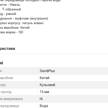
че середовище холодна і гаряча вода.
иття - Нікель
- Т-образный
ід - рівний
днання - муфтове (внутрішня)
ріал корпусу: латунь ковані
на виробник: Китай
ова марка - SD
ристики
ні
к
SandiPlus
виробник
Китай
вору
Кульовий
 прохід
15 мм
ня американка
Ні
середовище
Вода