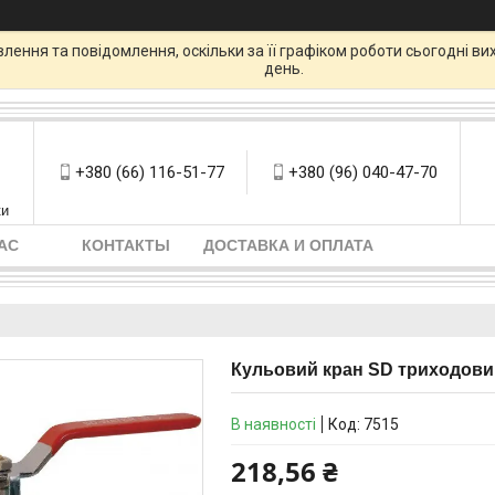
ення та повідомлення, оскільки за її графіком роботи сьогодні в
день.
+380 (66) 116-51-77
+380 (96) 040-47-70
ки
АС
КОНТАКТЫ
ДОСТАВКА И ОПЛАТА
Кульовий кран SD триходовий
В наявності
Код:
7515
218,56 ₴