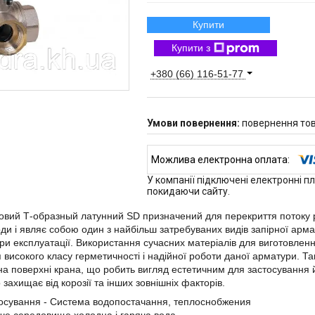
Купити
Купити з
+380 (66) 116-51-77
повернення тов
У компанії підключені електронні п
покидаючи сайту.
овий Т-образный латунний SD призначений для перекриття потоку
оди і являє собою один з найбільш затребуваних видів запірної армат
 при експлуатації. Використання сучасних матеріалів для виготовлен
 високого класу герметичності і надійної роботи даної арматури. Т
на поверхні крана, що робить вигляд естетичним для застосування й
 захищає від корозії та інших зовнішніх факторів.
осування - Система водопостачання, теплоснобжения