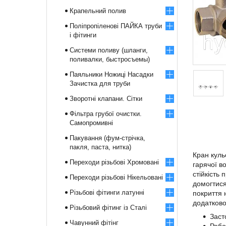
Крапельний полив
Поліпропіленові ПАЙКА труби
і фітинги
Системи поливу (шланги,
поливалки, быстросъемы)
Паяльники Ножиці Насадки
Зачистка для труби
Зворотні клапани. Сітки
Фільтра грубої очистки.
Самопромивні
Пакування (фум-стрічка,
пакля, паста, нитка)
Кран куль
Переходи різьбові Хромовані
гарячої в
стійкість
Переходи різьбові Нікельовані
домогтися
Різьбові фітинги латунні
покриття 
додатково
Різьбовий фітинг із Сталі
Заст
Чавунний фітінг