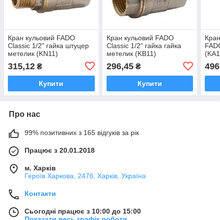
Кран кульовий FADO
Кран кульовий FADO
Кран
Classic 1/2" гайка штуцер
Classic 1/2" гайка гайка
FADO
метелик (KN11)
метелик (KB11)
(KA1
315,12
296,45
496
₴
₴
Купити
Купити
Про нас
99% позитивних з 165 відгуків за рік
Працює з 20.01.2018
м. Харків
Героїв Харкова, 247б, Харків, Україна
Контакти
Сьогодні працює з 10:00 до 15:00
Показати весь графік роботи