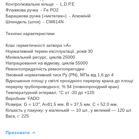
Контролювальне кільце - L.D.P.E
Флажкова ручка - Fe PO2
Барашкова ручка («метелик») - Алюміній
Шпиндель (шток) - CW614N
Технічні характеристики
Клас герметичності затвора «А»
Нормативний термін експлуатації, років 30
Мінімальний ресурс, циклів 25000
Напрацювання на відмову, циклів 55000
Ремонтопридатність ремонтопригоден
Умовний нормативний тиск Ру (PN), МПа від 1,6 до 4
Відношення площі у світлі прохідного перерізу крана до площі
перерізу трубопроводного, % 94 (повнопрохідний кран)
Температурний інтервал, °С от -20 до +120
Виробник: FADO
Розміри: G = 1/2", A=81,5 мм, B = 37,5 мм, C = 52,0 мм,
Кількість у пакунку: у маленькій — 10 шт., у великий — 120 шт.
Вага, г: 225
Приховати