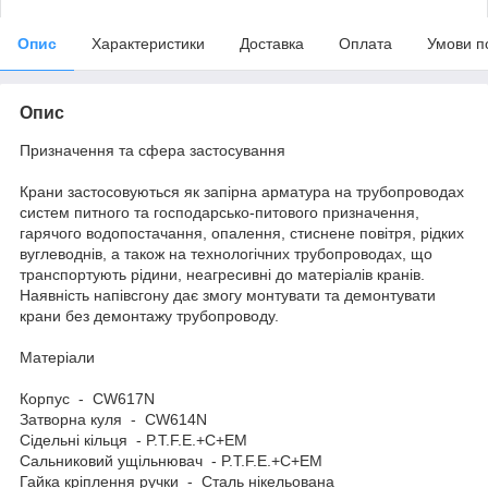
Опис
Характеристики
Доставка
Оплата
Умови п
Опис
Призначення та сфера застосування
Крани застосовуються як запірна арматура на трубопроводах
систем питного та господарсько-питового призначення,
гарячого водопостачання, опалення, стиснене повітря, рідких
вуглеводнів, а також на технологічних трубопроводах, що
транспортують рідини, неагресивні до матеріалів кранів.
Наявність напівсгону дає змогу монтувати та демонтувати
крани без демонтажу трубопроводу.
Матеріали
Корпус - CW617N
Затворна куля - CW614N
Сідельні кільця - P.T.F.E.+C+EM
Сальниковий ущільнювач - P.T.F.E.+C+EM
Гайка кріплення ручки - Сталь нікельована