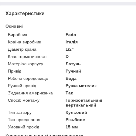
Характеристики
Основні
Виробник
Fado
Країна виробник
Італія
Діаметр крана
1/2"
Клас герметичності
D
Матеріал корпусу
Латунь
Привід
Ручний
Робоче середовище
Вода
Ручний привід
Ручка метелик
З'єднання американка
Так
Спосіб монтажу
Горизонтальний/
вертикальний
Тип затвору
Кульовий
Тип приєднання
Різьбове
Умовний прохід
15 мм
Користувальницькі характеристики