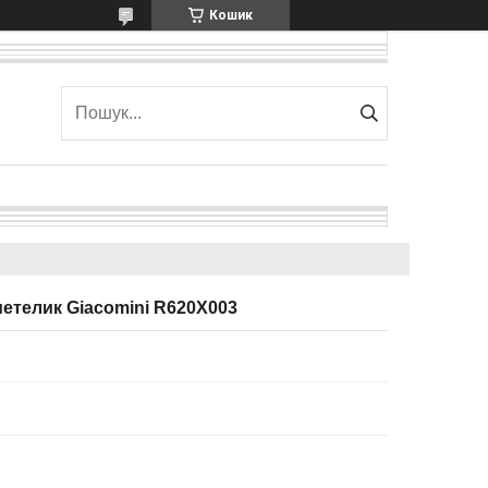
Кошик
метелик Giacomini R620X003