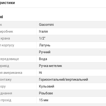
ристики
ні
к
Giacomini
виробник
Італія
 крана
1/2"
л корпусу
Латунь
Ручний
середовище
Вода
привід
Ручка метелик
ня американка
Ні
монтажу
Горизонтальний/вертикальний
вору
Кульовий
єднання
Різьбове
 прохід
15 мм