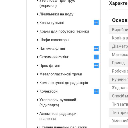
Утеплювач для труб
Характе
(мерилон)
Лічильники на воду
Основ
Крани кульові
Виробни
Крани для побутової техніки
Країна 
Шафи колекторні
Діаметр
Натяжна фітінг
Матеріа
Обжимний фітінг
Привід
Прес-фітинг
Робоче 
Металопластикові труби
Ручний 
Комплектуючі до радіаторів
З'єднан
Колектори
Спосіб 
Утеплювач рулонний
Тип зат
(підкладка)
Тип при
Алюмінієві радіатори
опалення
Умовний
Сталеві панельні радіатори