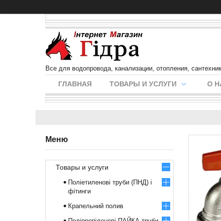
Все для водопровода, канализации, отопления, сантехни
ГЛАВНАЯ
ТОВАРЫ И УСЛУГИ
О Н
Товары и услуги
Поліетиленові труби (ПНД) і
фітинги
Крапельний полив
Поліпропіленові ПАЙКА труби