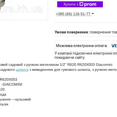
Купити з
+380 (66) 116-51-77
повернення тов
У компанії підключені електронні п
покидаючи сайту.
овий садовий з ручкою-метеликом 1/2" R620 R620X003 Giacomini
 садового
шланга
з виведенням для гумового шланга, з ручкою-мет
-R620X003
 -GIACOMINI
620
вода
днання —кульовий
талія