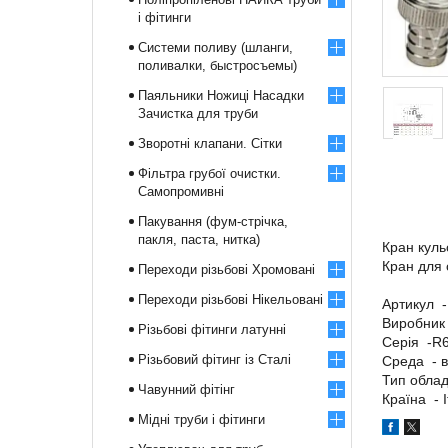
і фітинги
Системи поливу (шланги,
поливалки, быстросъемы)
Паяльники Ножиці Насадки
Зачистка для труби
Зворотні клапани. Сітки
Фільтра грубої очистки.
Самопромивні
Пакування (фум-стрічка,
пакля, паста, нитка)
Кран куль
Кран для
Переходи різьбові Хромовані
Переходи різьбові Нікельовані
Артикул 
Виробник
Різьбові фітинги латунні
Серія -R
Різьбовий фітинг із Сталі
Среда - 
Тип обла
Чавунний фітінг
Країна - І
Мідні труби і фітинги