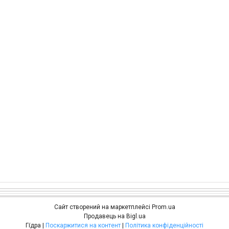
Сайт створений на маркетплейсі
Prom.ua
Продавець на Bigl.ua
Гі́дра |
Поскаржитися на контент
|
Політика конфіденційності