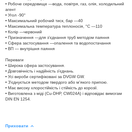
• Робоче середовище —вода, повітря, газ, олія, холодильний
агент
• Угол -90°
• Максимальний робочий тиск, бар —40
• Максимальна температура теплоносія, °С —110
• Колір —червоний
• Призначення —для з'єднання труб методом паяння
• Сфера застосування —опалення та водопостачання
• ВП — внутрішня паяння
Переваги
• Широка сфера застосування.
• Довговічність і надійність з'єднань.
• Усі вироби сертифіковані за DVGW GW.
• З'єднується методом твердого або м'якого припою.
• Має високу хлоростійкість і стійкість до корозії.
• Виготовлена з міді (Cu-DHP, CW024A) і відповідає вимогам
DIN EN 1254.
Приховати