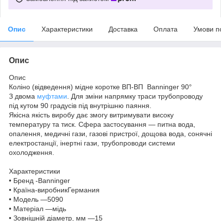
Опис
Характеристики
Доставка
Оплата
Умови п
Опис
Опис
Коліно (відведення) мідне коротке ВП-ВП Banninger 90°
З двома
муфтами
. Для зміни напрямку траси трубопроводу
під кутом 90 градусів під внутрішню паяння.
Якісна якість виробу дає змогу витримувати високу
температуру та тиск. Сфера застосування — питна вода,
опалення, медичні гази, газові пристрої, дощова вода, сонячні
електростанції, інертні гази, трубопроводи системи
охолодження.
Характеристики
• Бренд -Banninger
• Країна-виробникГермания
• Модель —5090
• Матеріал —мідь
• Зовнішній діаметр, мм —15