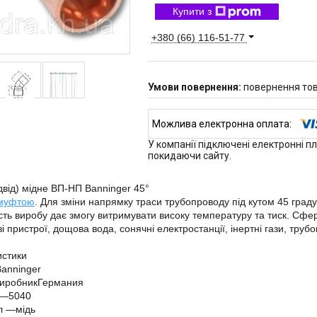
Купити з
+380 (66) 116-51-77
повернення тов
У компанії підключені електронні п
покидаючи сайту.
ідвід) мідне ВП-НП Banninger 45°
муфтою
. Для зміни напрямку траси трубопроводу під кутом 45 граду
ість виробу дає змогу витримувати високу температуру та тиск. Сф
ові пристрої, дощова вода, сонячні електростанції, інертні гази, тр
истики
Banninger
-виробникГермания
 —5040
л —мідь