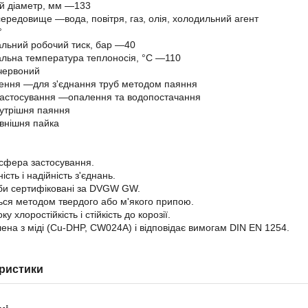
ій діаметр, мм —133
середовище —вода, повітря, газ, олія, холодильний агент
°
льний робочий тиск, бар —40
льна температура теплоносія, °С —110
червоний
чення —для з'єднання труб методом паяння
застосування —опалення та водопостачання
утрішня паяння
внішня пайка
сфера застосування.
ність і надійність з'єднань.
оби сертифіковані за DVGW GW.
ться методом твердого або м'якого припою.
ку хлоростійкість і стійкість до корозії.
лена з міді (Cu-DHP, CW024A) і відповідає вимогам DIN EN 1254.
ристики