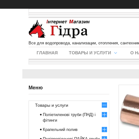
Все для водопровода, канализации, отопления, сантехни
ГЛАВНАЯ
ТОВАРЫ И УСЛУГИ
О Н
Товары и услуги
Поліетиленові труби (ПНД) і
фітинги
Крапельний полив
Поліпропіленові ПАЙКА труби