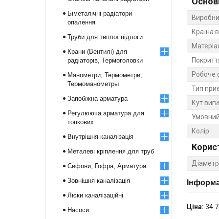
Основ
Біметалічні радіатори
Виробни
опалення
Країна 
Труби для теплої підлоги
Матеріа
Крани (Вентилі) для
Покритт
радіаторів, Термоголовки
Робоче 
Манометри, Термометри,
Термоманометры
Тип при
Запобіжна арматура
Кут виг
Регулююча арматура для
Умовний
топкових
Колір
Внутрішня каналізація
Корис
Металеві кріплення для труб
Діаметр
Сифони, Гофра, Арматура
Зовнішня каналізація
Інформа
Люки каналізаційні
Ціна:
34 7
Насоси