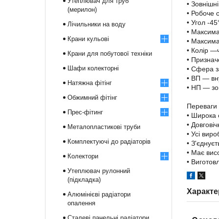
Утеплювач для труб
• Зовнішн
(мерилон)
• Робоче 
• Угол -45
Лічильники на воду
• Максима
Крани кульові
• Максима
• Колір —
Крани для побутової техніки
• Призна
Шафи колекторні
• Сфера 
• ВП — вн
Натяжна фітінг
• НП — зо
Обжимний фітінг
Переваги
Прес-фітинг
• Широка 
• Довговіч
Металопластикові труби
• Усі вир
Комплектуючі до радіаторів
• З'єднує
• Має висо
Колектори
• Виготов
Утеплювач рулонний
(підкладка)
Характе
Алюмінієві радіатори
опалення
Сталеві панельні радіатори