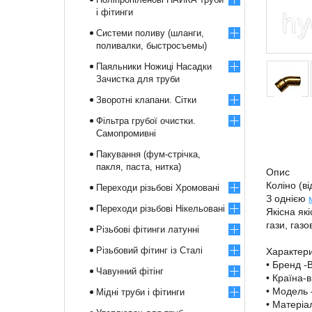
і фітинги
Системи поливу (шланги,
поливалки, быстросъемы)
Паяльники Ножиці Насадки
Зачистка для труби
Зворотні клапани. Сітки
Фільтра грубої очистки.
Самопромивні
Пакування (фум-стрічка,
пакля, паста, нитка)
Опис
Коліно (в
Переходи різьбові Хромовані
З однією
Переходи різьбові Нікельовані
Якісна як
гази, газ
Різьбові фітинги латунні
Різьбовий фітинг із Сталі
Характер
• Бренд -
Чавунний фітінг
• Країна
• Модель
Мідні труби і фітинги
• Матеріа