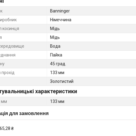
ні
к
Banninger
виробник
Німеччина
л косинця
Мідь
я
Мідь
середовище
Вода
єднання
Пайка
ину
45 град.
 прохід
133 мм
Золотистий
тувальницькі характеристики
 мм
133 мм
ція для замовлення
65,28 ₴