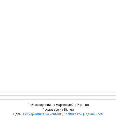
Сайт створений на маркетплейсі
Prom.ua
Продавець на Bigl.ua
Гі́дра |
Поскаржитися на контент
|
Політика конфіденційності