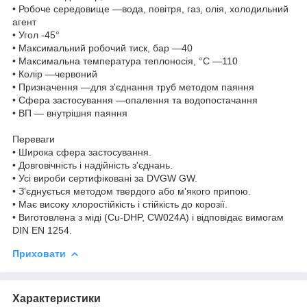
• Робоче середовище —вода, повітря, газ, олія, холодильний
агент
• Угол -45°
• Максимальний робочий тиск, бар —40
• Максимальна температура теплоносія, °С —110
• Колір —червоний
• Призначення —для з'єднання труб методом паяння
• Сфера застосування —опалення та водопостачання
• ВП — внутрішня паяння
Переваги
• Широка сфера застосування.
• Довговічність і надійність з'єднань.
• Усі вироби сертифіковані за DVGW GW.
• З'єднується методом твердого або м'якого припою.
• Має високу хлоростійкість і стійкість до корозії.
• Виготовлена з міді (Cu-DHP, CW024A) і відповідає вимогам
DIN EN 1254.
Приховати
Характеристики