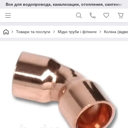
Все для водопровода, канализации, отопления, сантехники
Товари та послуги
Мідні труби і фітинги
Коліна (відв