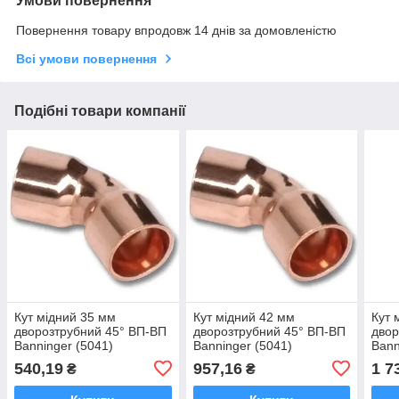
Умови повернення
Повернення товару впродовж 14 днів за домовленістю
Всі умови повернення
Подібні товари компанії
Кут мідний 35 мм
Кут мідний 42 мм
Кут 
дворозтрубний 45° ВП-ВП
дворозтрубний 45° ВП-ВП
двор
Banninger (5041)
Banninger (5041)
Bann
540,19
957,16
1 7
₴
₴