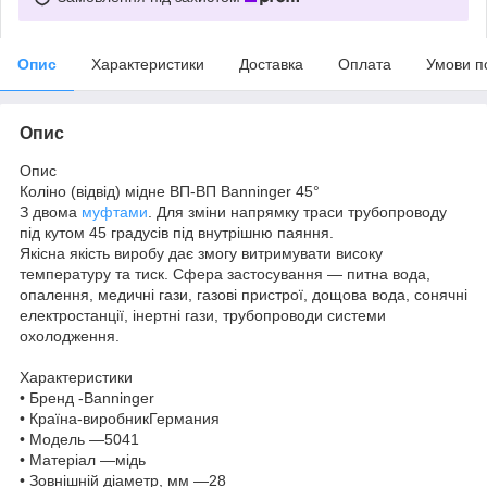
Опис
Характеристики
Доставка
Оплата
Умови п
Опис
Опис
Коліно (відвід) мідне ВП-ВП Banninger 45°
З двома
муфтами
. Для зміни напрямку траси трубопроводу
під кутом 45 градусів під внутрішню паяння.
Якісна якість виробу дає змогу витримувати високу
температуру та тиск. Сфера застосування — питна вода,
опалення, медичні гази, газові пристрої, дощова вода, сонячні
електростанції, інертні гази, трубопроводи системи
охолодження.
Характеристики
• Бренд -Banninger
• Країна-виробникГермания
• Модель —5041
• Матеріал —мідь
• Зовнішній діаметр, мм —28