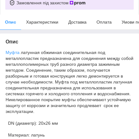
Замовлення під захистом
Опис
Характеристики
Доставка
Оплата
Умови п
Опис
Муфта
латунная обжимная соединительная под
металлопластик предназначена для соединения между собой
металлополимерных труб разного диаметра зажимным
методом. Соединение, таким образом, получается
разборным и готовая конструкция легко демонтируется в
случае необходимости. Муфта под металлопластик латунная
соединительная предназначена для использования в
системах горячего и холодного отопления и водоснабжения.
Никелированное покрытие муфты обеспечивают устойчивую
защиту от коррозии и значительно продлевает срок ее
эксплуатации.
DN (диаметр): 20х26 мм
Материал: латунь