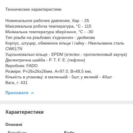
Технические характеристики
Номинальное рабочее давление, бар - 25
Максимальна робоча температура, °С - 115
Мінімальна температура зберігання, °С - -30
Тип різьби на різьбових з'єднаннях - дюймова
Корпус, штуцер, обжимное кільце і гайку - Нікельована сталь
CW617N
Ущільнювальні кільця - EPDM (етилен - пропиленовый каучук)
Діелектрична шайба - P. T. F. E. (тефлон)
Виробник: FADO
Розміри: Р=26х26х26мм, А=97.0, В=48,5 мм,
Кількість в упаковці: в маленькій - 5шт, у великій - 40шт
Вага, г: 431
Приховати
Характеристики
Основні
Виробник
Fado