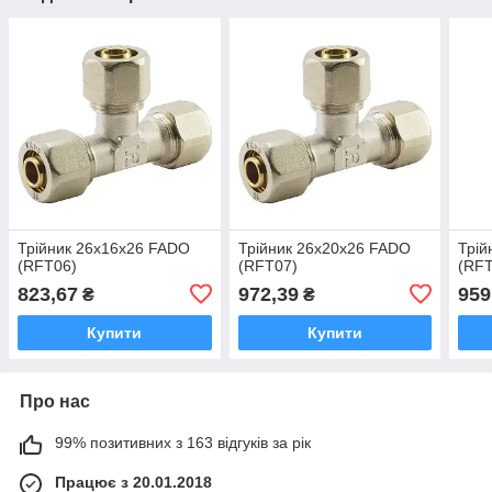
Трійник 26х16х26 FADO
Трійник 26х20х26 FADO
Трій
(RFT06)
(RFT07)
(RF
823,67
972,39
959
₴
₴
Купити
Купити
Про нас
99% позитивних з 163 відгуків за рік
Працює з 20.01.2018