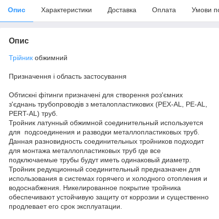
Опис
Характеристики
Доставка
Оплата
Умови п
Опис
Трійник
обжимний
Призначення і область застосування
Обтискні фітинги призначені для створення роз'ємних
з'єднань трубопроводів з металопластикових (PEX-AL, PE-AL,
PERT-AL) труб.
Тройник латунный обжимной соединительный используется
для подсоединения и разводки металлопластиковых труб.
Данная разновидность соединительных тройников подходит
для монтажа металлопластиковых труб где все
подключаемые трубы будут иметь одинаковый диаметр.
Тройник редукционный соединительный предназначен для
использования в системах горячего и холодного отопления и
водоснабжения. Никелированное покрытие тройника
обеспечивают устойчивую защиту от коррозии и существенно
продлевает его срок эксплуатации.