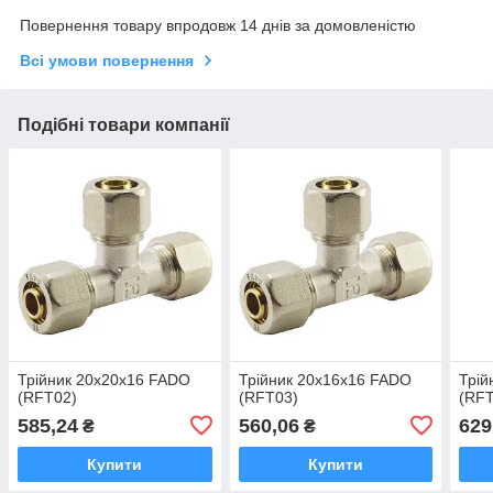
Повернення товару впродовж 14 днів за домовленістю
Всі умови повернення
Подібні товари компанії
Трійник 20х20х16 FADO
Трійник 20х16х16 FADO
Трій
(RFT02)
(RFT03)
(RF
585,24
560,06
629
₴
₴
Купити
Купити