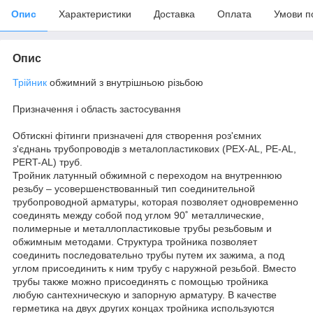
Опис
Характеристики
Доставка
Оплата
Умови п
Опис
Трійник
обжимний з внутрішньою різьбою
Призначення і область застосування
Обтискні фітинги призначені для створення роз'ємних
з'єднань трубопроводів з металопластикових (PEX-AL, PE-AL,
PERT-AL) труб.
Тройник латунный обжимной с переходом на внутреннюю
резьбу – усовершенствованный тип соединительной
трубопроводной арматуры, которая позволяет одновременно
соединять между собой под углом 90˚ металлические,
полимерные и металлопластиковые трубы резьбовым и
обжимным методами. Структура тройника позволяет
соединить последовательно трубы путем их зажима, а под
углом присоединить к ним трубу с наружной резьбой. Вместо
трубы также можно присоединять с помощью тройника
любую сантехническую и запорную арматуру. В качестве
герметика на двух других концах тройника используются