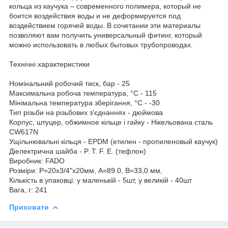
кольца из каучука – современного полимера, который не
боится воздействия воды и не деформируется под
воздействием горячей воды. В сочетании эти материалы
позволяют вам получить универсальный фитинг, который
можно использовать в любых бытовых трубопроводах.
Технічні характеристики
Номінальний робочий тиск, бар - 25
Максимальна робоча температура, °С - 115
Мінімальна температура зберігання, °С - -30
Тип різьби на різьбових з'єднаннях - дюймова
Корпус, штуцер, обжимное кільце і гайку - Нікельована сталь
CW617N
Ущільнювальні кільця - EPDM (етилен - пропиленовый каучук)
Діелектрична шайба - P. T. F. E. (тефлон)
Виробник: FADO
Розміри: Р=20х3/4"х20мм, А=89.0, В=33,0 мм,
Кількість в упаковці: у маленькій - 5шт, у великій - 40шт
Вага, г: 241
Приховати