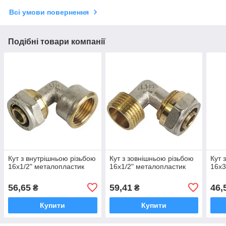
Всі умови повернення
Подібні товари компанії
Кут з внутрішньою різьбою
Кут з зовнішньою різьбою
Кут 
16х1/2" металопластик
16х1/2" металопластик
16х3
56,65
59,41
46,
₴
₴
Купити
Купити