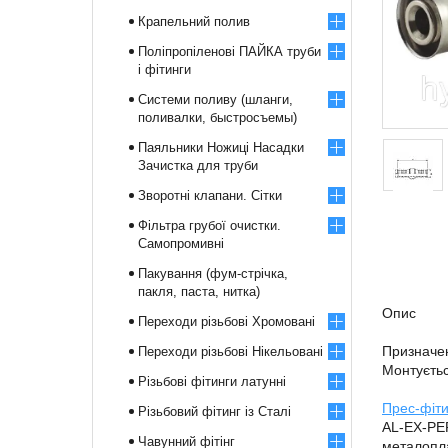
Крапельний полив
Поліпропіленові ПАЙКА труби
і фітинги
Системи поливу (шланги,
поливалки, быстросъемы)
Паяльники Ножиці Насадки
Зачистка для труби
Зворотні клапани. Сітки
Фільтра грубої очистки.
Самопромивні
Пакування (фум-стрічка,
пакля, паста, нитка)
Опис
Переходи різьбові Хромовані
Призначен
Переходи різьбові Нікельовані
Монтуєтьс
Різьбові фітинги латунні
Прес-фіти
Різьбовий фітинг із Сталі
AL-EX-PER
Чавунний фітінг
металопл