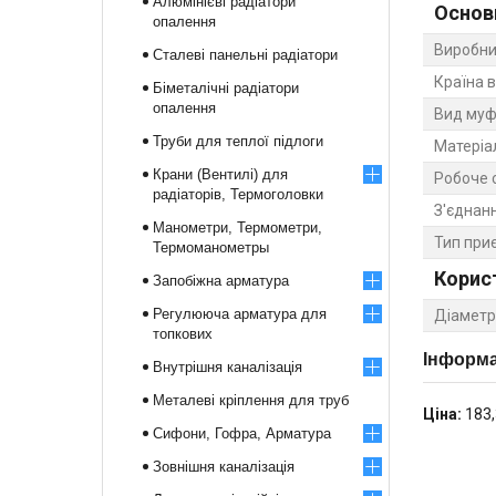
Алюмінієві радіатори
Основ
опалення
Виробни
Сталеві панельні радіатори
Країна 
Біметалічні радіатори
опалення
Вид муф
Труби для теплої підлоги
Матеріа
Крани (Вентилі) для
Робоче 
радіаторів, Термоголовки
З'єднан
Манометри, Термометри,
Тип при
Термоманометры
Корис
Запобіжна арматура
Регулююча арматура для
Діаметр
топкових
Інформа
Внутрішня каналізація
Металеві кріплення для труб
Ціна:
183,
Сифони, Гофра, Арматура
Зовнішня каналізація