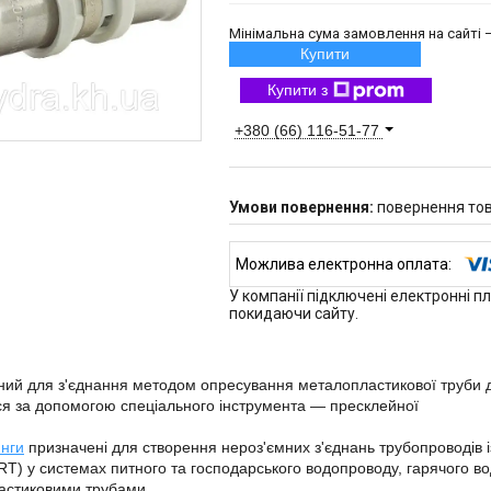
Мінімальна сума замовлення на сайті —
Купити
Купити з
+380 (66) 116-51-77
повернення тов
У компанії підключені електронні п
покидаючи сайту.
ий для з'єднання методом опресування металопластикової труби д
я за допомогою спеціального інструмента — пресклейної
нги
призначені для створення нероз'ємних з'єднань трубопроводів 
T) у системах питного та господарського водопроводу, гарячого во
астиковими трубами.