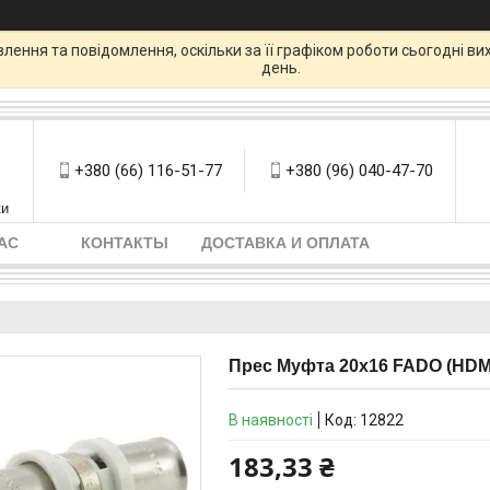
ення та повідомлення, оскільки за її графіком роботи сьогодні в
день.
+380 (66) 116-51-77
+380 (96) 040-47-70
ки
АС
КОНТАКТЫ
ДОСТАВКА И ОПЛАТА
Прес Муфта 20х16 FADO (HDM
В наявності
Код:
12822
183,33 ₴