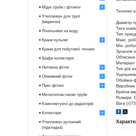
Мідні труби і фітинги
Технічні 
Утеплювач для труб
(мерилон)
Діаметр п
Тиск номі
Лічильники на воду
Тип приє
Макс. роб
Крани кульові
Мін. робо
Крани для побутової техніки
Зусилля о
Обтискна 
Шафи колекторні
Матеріал
Натяжна фітінг
Тип різі 
Ущільнюва
Обжимний фітінг
Обойма-ф
Прес-фітинг
Виробник
Країна-ви
Металопластикові труби
Розміри: 
Вага (г)73
Комплектуючі до радіаторів
Колектори
Характе
Утеплювач рулонний
(підкладка)