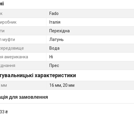
ні
к
Fado
виробник
Італія
ти
Перехідна
л муфти
Латунь
середовище
Вода
ня американка
Ні
єднання
Прес
тувальницькі характеристики
 мм
16 мм, 20 мм
ція для замовлення
33 ₴