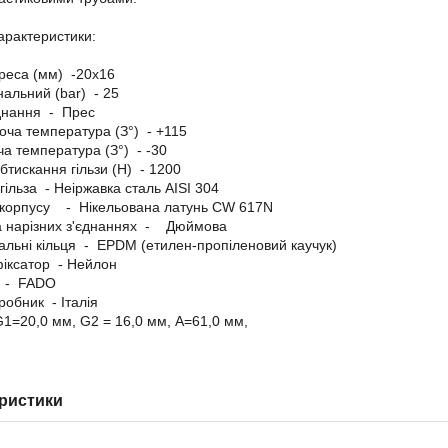
характеристики:
реса (мм) -20х16
нальний (bar) - 25
днання - Прес
оча температура (З°) - +115
ча температура (З°) - -30
бтискання гільзи (Н) - 1200
гільза - Неіржавка сталь AISI 304
 корпусу - Нікельована латунь CW 617N
на нарізних з'єднаннях - Дюймова
льні кільця - EPDM (етилен-пропіленовий каучук)
іксатор - Нейлон
 - FADO
робник - Італія
G1=20,0 мм, G2 = 16,0 мм, А=61,0 мм,
ристики