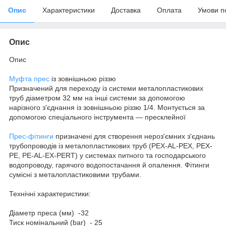
Опис
Характеристики
Доставка
Оплата
Умови п
Опис
Опис
Муфта прес
із зовнішньою різзю
Призначений для переходу із системи металопластикових
труб діаметром 32 мм на інші системи за допомогою
нарізного з'єднання із зовнішньою різзю 1/4. Монтується за
допомогою спеціального інструмента — пресклейної
Прес-фітинги
призначені для створення нероз'ємних з'єднань
трубопроводів із металопластикових труб (PEX-AL-PEX, PEX-
PE, PE-AL-EX-PERT) у системах питного та господарського
водопроводу, гарячого водопостачання й опалення. Фітинги
сумісні з металопластиковими трубами.
Технічні характеристики:
Діаметр преса (мм) -32
Тиск номінальний (bar) - 25