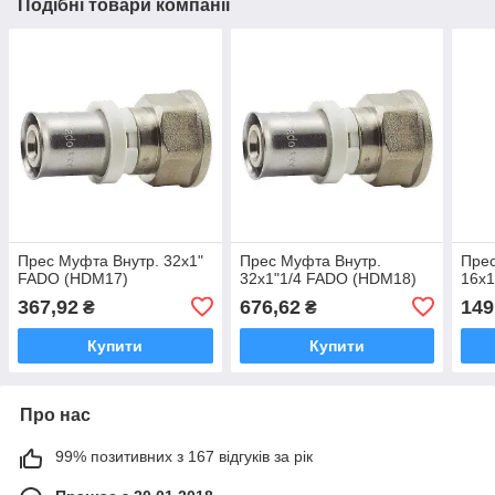
Подібні товари компанії
Прес Муфта Внутр. 32x1"
Прес Муфта Внутр.
Пре
FADO (HDM17)
32x1"1/4 FADO (HDM18)
16х
367,92
676,62
149
₴
₴
Купити
Купити
Про нас
99% позитивних з 167 відгуків за рік