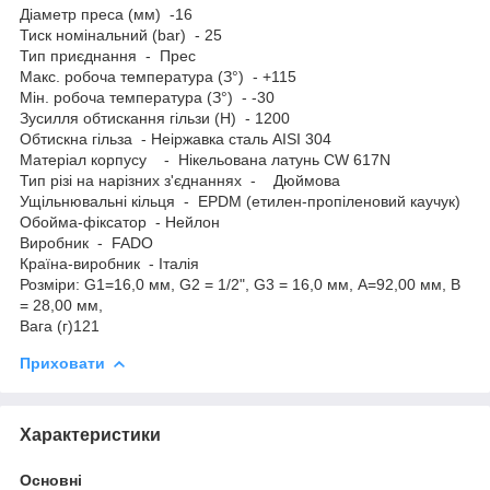
Діаметр преса (мм) -16
Тиск номінальний (bar) - 25
Тип приєднання - Прес
Макс. робоча температура (З°) - +115
Мін. робоча температура (З°) - -30
Зусилля обтискання гільзи (Н) - 1200
Обтискна гільза - Неіржавка сталь AISI 304
Матеріал корпусу - Нікельована латунь CW 617N
Тип різі на нарізних з'єднаннях - Дюймова
Ущільнювальні кільця - EPDM (етилен-пропіленовий каучук)
Обойма-фіксатор - Нейлон
Виробник - FADO
Країна-виробник - Італія
Розміри: G1=16,0 мм, G2 = 1/2", G3 = 16,0 мм, А=92,00 мм, B
= 28,00 мм,
Вага (г)121
Приховати
Характеристики
Основні