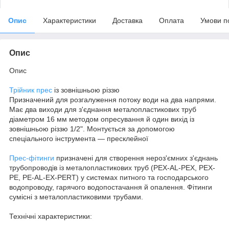
Опис
Характеристики
Доставка
Оплата
Умови п
Опис
Опис
Трійник прес
із зовнішньою різзю
Призначений для розгалуження потоку води на два напрями.
Має два виходи для з'єднання металопластикових труб
діаметром 16 мм методом опресування й один вихід із
зовнішньою різзю 1/2". Монтується за допомогою
спеціального інструмента — пресклейної
Прес-фітинги
призначені для створення нероз'ємних з'єднань
трубопроводів із металопластикових труб (PEX-AL-PEX, PEX-
PE, PE-AL-EX-PERT) у системах питного та господарського
водопроводу, гарячого водопостачання й опалення. Фітинги
сумісні з металопластиковими трубами.
Технічні характеристики: