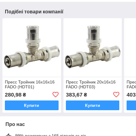
Подібні товари компанії
Пресс Тройник 16х16х16
Пресс Тройник 20х16х16
Прес
FADO (HDТ01)
FADO (HDТ03)
FAD
280,98
383,67
403
₴
₴
Купити
Купити
Про нас
99% позитивних з 165 відгуків за рік