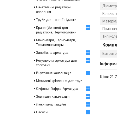
Діаметр
Біметалічні радіатори
опалення
Кількіст
Труби для теплої підлоги
Матеріа
Крани (Вентилі) для
Признач
радіаторів, Термоголовки
Тип кол
Манометри, Термометри,
Компл
Термоманометры
Запобіжна арматура
Витрато
Регулююча арматура для
Інформа
топкових
Внутрішня каналізація
Ціна:
21 7
Металеві кріплення для труб
Сифони, Гофра, Арматура
Зовнішня каналізація
Люки каналізаційні
Насоси