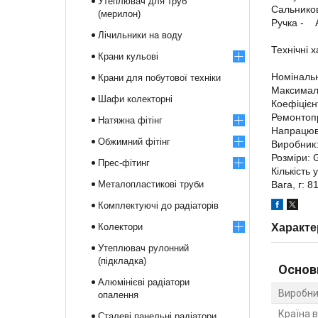
Утеплювач для труб
Сальнико
(мерилон)
Ручка - 
Лічильники на воду
Технічні 
Крани кульові
Номінальн
Крани для побутової техніки
Максимал
Шафи колекторні
Коефіцієн
Ремонтоп
Натяжна фітінг
Напрацюва
Обжимний фітінг
Виробник
Розміри: 
Прес-фітинг
Кількість 
Металопластикові труби
Вага, г: 8
Комплектуючі до радіаторів
Колектори
Характе
Утеплювач рулонний
(підкладка)
Основ
Алюмінієві радіатори
Виробни
опалення
Країна 
Сталеві панельні радіатори