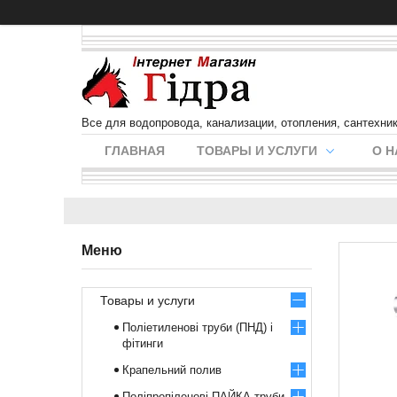
Все для водопровода, канализации, отопления, сантехни
ГЛАВНАЯ
ТОВАРЫ И УСЛУГИ
О Н
Товары и услуги
Поліетиленові труби (ПНД) і
фітинги
Крапельний полив
Поліпропіленові ПАЙКА труби