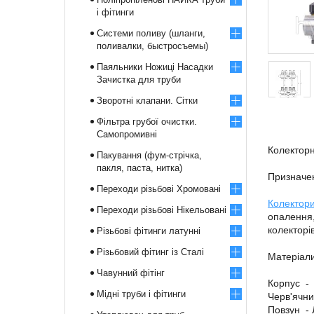
і фітинги
Системи поливу (шланги,
поливалки, быстросъемы)
Паяльники Ножиці Насадки
Зачистка для труби
Зворотні клапани. Сітки
Фільтра грубої очистки.
Самопромивні
Колекторн
Пакування (фум-стрічка,
пакля, паста, нитка)
Призначе
Переходи різьбові Хромовані
Колектор
Переходи різьбові Нікельовані
опалення,
колекторі
Різьбові фітинги латунні
Різьбовий фітинг із Сталі
Матеріал
Чавунний фітінг
Корпус -
Мідні труби і фітинги
Черв'ячн
Повзун -