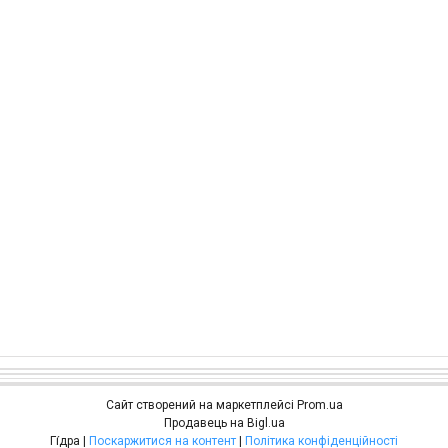
Сайт створений на маркетплейсі
Prom.ua
Продавець на Bigl.ua
Гі́дра |
Поскаржитися на контент
|
Політика конфіденційності