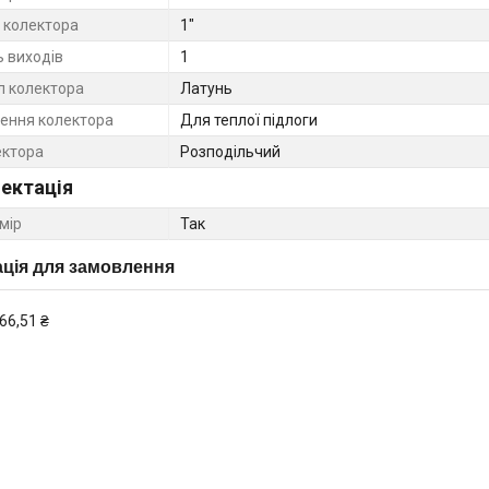
 колектора
1"
ь виходів
1
л колектора
Латунь
ення колектора
Для теплої підлоги
ектора
Розподільчий
ектація
мір
Так
ція для замовлення
66,51 ₴