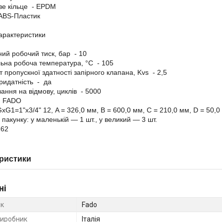
ве кільце - EPDM
ABS-Пластик
характеристики
ий робочий тиск, бар - 10
ьна робоча температура, °С - 105
т пропускної здатності запірного клапана, Kvs - 2,5
ридатність - да
ння на відмову, циклів - 5000
: FADO
GxG1=1"х3/4" 12, A = 326,0 мм, B = 600,0 мм, C = 210,0 мм, D = 50,0
у пакунку: у маленькій — 1 шт., у великий — 3 шт.
162
ристики
ні
к
Fado
виробник
Італія