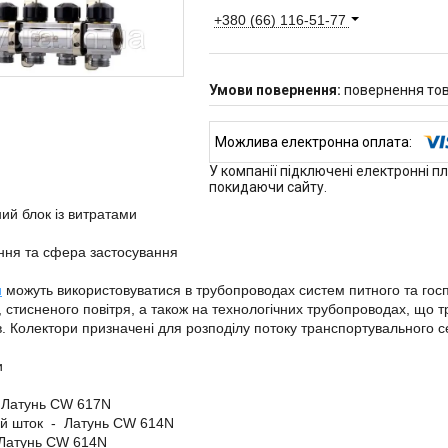
+380 (66) 116-51-77
повернення тов
У компанії підключені електронні п
покидаючи сайту.
ий блок із витратами
ння та сфера застосування
и
можуть використовуватися в трубопроводах систем питного та гос
 стисненого повітря, а також на технологічних трубопроводах, що т
в. Колектори призначені для розподілу потоку транспортувального
и
 Латунь CW 617N
ий шток - Латунь CW 614N
 Латунь CW 614N