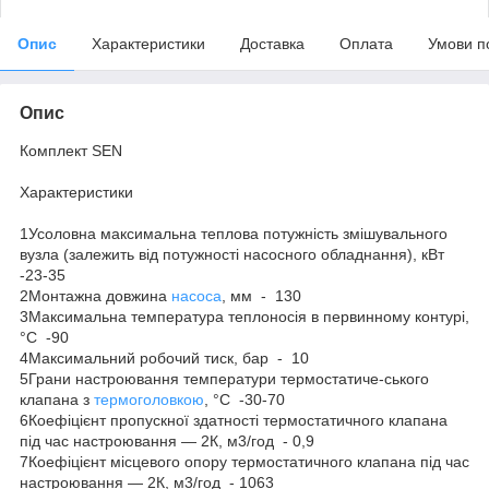
Опис
Характеристики
Доставка
Оплата
Умови п
Опис
Комплект SEN
Характеристики
1Усоловна максимальна теплова потужність змішувального
вузла (залежить від потужності насосного обладнання), кВт
-23-35
2Монтажна довжина
насоса
, мм - 130
3Максимальна температура теплоносія в первинному контурі,
°C -90
4Максимальний робочий тиск, бар - 10
5Грани настроювання температури термостатиче-ського
клапана з
термоголовкою
, °C -30-70
6Коефіцієнт пропускної здатності термостатичного клапана
під час настроювання — 2К, м3/год - 0,9
7Коефіцієнт місцевого опору термостатичного клапана під час
настроювання — 2К, м3/год - 1063