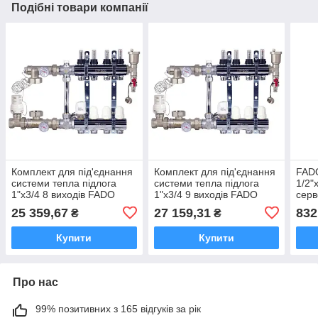
Подібні товари компанії
Комплект для під'єднання
Комплект для під'єднання
FADO
системи тепла підлога
системи тепла підлога
1/2"
1"х3/4 8 виходів FADO
1"х3/4 9 виходів FADO
серв
(SEN08)
(SEN09)
25 359,67
27 159,31
832
₴
₴
Купити
Купити
Про нас
99% позитивних з 165 відгуків за рік