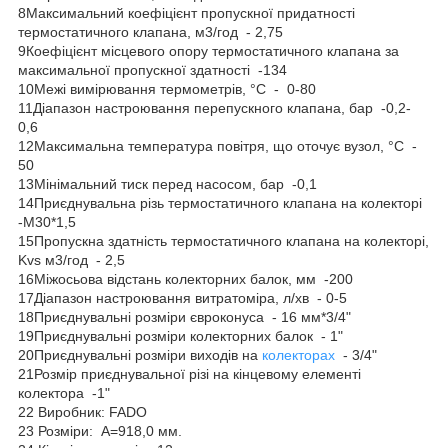
8Максимальний коефіцієнт пропускної придатності
термостатичного клапана, м3/год - 2,75
9Коефіцієнт місцевого опору термостатичного клапана за
максимальної пропускної здатності -134
10Межі вимірювання термометрів, °C - 0-80
11Діапазон настроювання перепускного клапана, бар -0,2-
0,6
12Максимальна температура повітря, що оточує вузол, °С -
50
13Мінімальний тиск перед насосом, бар -0,1
14Приєднувальна різь термостатичного клапана на колекторі
-М30*1,5
15Пропускна здатність термостатичного клапана на колекторі,
Kvs м3/год - 2,5
16Міжосьова відстань колекторних балок, мм -200
17Діапазон настроювання витратоміра, л/хв - 0-5
18Приєднувальні розміри євроконуса - 16 мм*3/4"
19Приєднувальні розміри колекторних балок - 1"
20Приєднувальні розміри виходів на
колекторах
- 3/4"
21Розмір приєднувальної різі на кінцевому елементі
колектора -1"
22 Виробник: FADO
23 Розміри: A=918,0 мм.