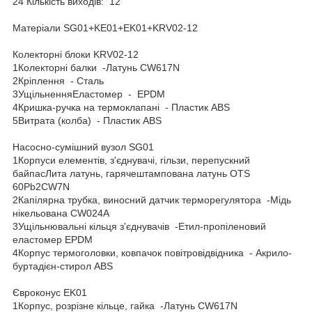
24 Кількість виходів: 12
Матеріали SG01+KE01+EK01+KRV02-12
Колекторні блоки KRV02-12
1Колекторні балки -Латунь CW617N
2Кріплення - Сталь
3УщільненняЕластомер - EPDM
4Кришка-ручка на термоклапані - Пластик ABS
5Витрата (колба) - Пластик ABS
Насосно-сумішний вузол SG01
1Корпуси елементів, з'єднувачі, гільзи, перепускний
байпасЛита латунь, гарячештампована латунь OTS
60Pb2CW7N
2Капілярна трубка, виносний датчик терморегулятора -Мідь
нікельована CW024A
3Ущільнювальні кільця з'єднувачів -Етил-пропіленовий
еластомер EPDM
4Корпус термоголовки, ковпачок повітровідвідника - Акрило-
буртадієн-стирол ABS
Євроконус EK01
1Корпус, розрізне кільце, гайка -Латунь CW617N