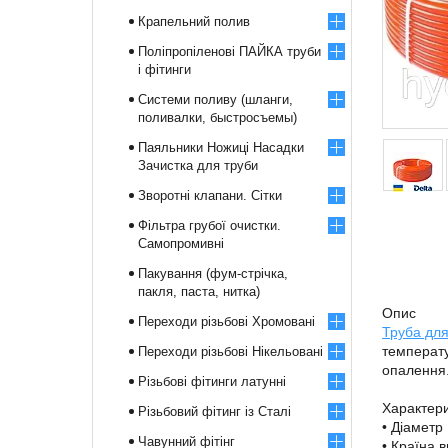
Крапельний полив
Поліпропіленові ПАЙКА труби
і фітинги
Системи поливу (шланги,
поливалки, быстросъемы)
Паяльники Ножиці Насадки
Зачистка для труби
Зворотні клапани. Сітки
Фільтра грубої очистки.
Самопромивні
Пакування (фум-стрічка,
пакля, паста, нитка)
Опис
Переходи різьбові Хромовані
Труба для
температу
Переходи різьбові Нікельовані
опалення.
Різьбові фітинги латунні
Характери
Різьбовий фітинг із Сталі
• Діаметр
Чавунний фітінг
• Країна 