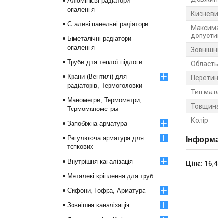
Алюмінієві радіатори
опалення
Кисневи
Сталеві панельні радіатори
Максима
допусти
Біметалічні радіатори
опалення
Зовнішн
Труби для теплої підлоги
Область
Крани (Вентилі) для
Перетин
радіаторів, Термоголовки
Тип мат
Манометри, Термометри,
Товщина
Термоманометры
Колір
Запобіжна арматура
Регулююча арматура для
Інформа
топкових
Внутрішня каналізація
Ціна:
16,4
Металеві кріплення для труб
Сифони, Гофра, Арматура
Зовнішня каналізація