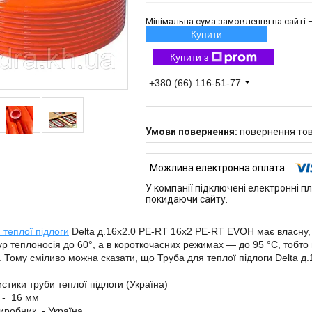
Мінімальна сума замовлення на сайті —
Купити
Купити з
+380 (66) 116-51-77
повернення тов
У компанії підключені електронні п
покидаючи сайту.
 теплої підлоги
Delta д.16х2.0 PE-RT 16х2 PE-RT EVOH має власну, 
р теплоносія до 60°, а в короткочасних режимах — до 95 °C, тобто
 Тому сміливо можна сказати, що Труба для теплої підлоги Delta д
стики труби теплої підлоги (Україна)
 - 16 мм
виробник - Україна