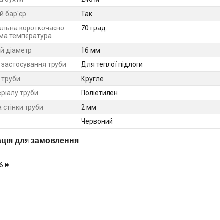
й бар'єр
Так
льна короткочасно
70 град.
ма температура
ій діаметр
16 мм
 застосування труби
Для теплої підлоги
 труби
Кругле
еріалу труби
Поліетилен
 стінки труби
2 мм
Червоний
ція для замовлення
6 ₴