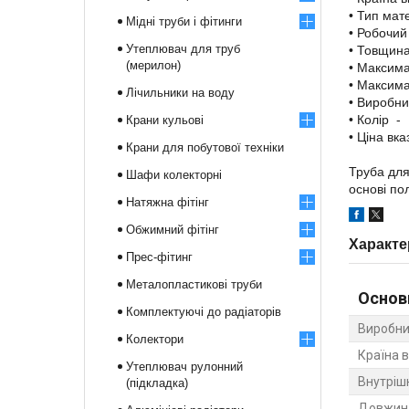
• Тип мат
Мідні труби і фітинги
• Робочий
Утеплювач для труб
• Товщина
(мерилон)
• Максима
• Максима
Лічильники на воду
• Виробни
• Колір -
Крани кульові
• Ціна вк
Крани для побутової техніки
Труба для
Шафи колекторні
основі по
Натяжна фітінг
Обжимний фітінг
Характе
Прес-фітинг
Металопластикові труби
Основ
Комплектуючі до радіаторів
Виробни
Колектори
Країна 
Утеплювач рулонний
Внутріш
(підкладка)
Довжина