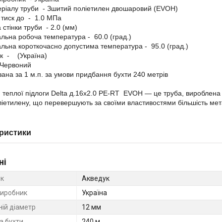
еріалу труби - Зшитий поліетилен двошаровий (EVOH)
 тиск до - 1.0 МПа
 стінки труби - 2.0 (мм)
льна робоча температура - 60.0 (град.)
льна короткочасно допустима температура - 95.0 (град.)
к - (Україна)
 Червоний
азана за 1 м.п. за умови придбання бухти 240 метрів
 теплої підлоги Delta д.16х2.0 PE-RT EVOH — це труба, вироблена 
ліетилену, що перевершують за своїми властивостями більшість мета
ристики
ні
к
Акведук
виробник
Україна
ній діаметр
12 мм
 бухти
240 м