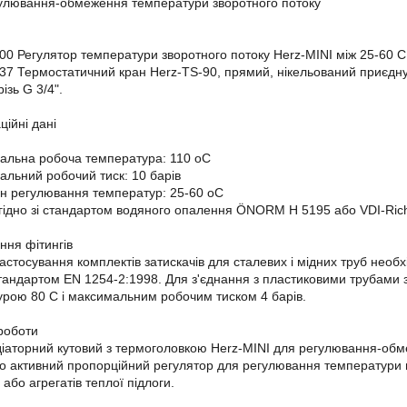
улювання-обмеження температури зворотного потоку
00 Регулятор температури зворотного потоку Herz-MINI між 25-60 C
37 Термостатичний кран Herz-TS-90, прямий, нікельований приєднув
ізь G 3/4".
ційні дані
альна робоча температура: 110 oC
льний робочий тиск: 10 барів
н регулювання температур: 25-60 oC
згідно зі стандартом водяного опалення ÖNORM H 5195 або VDI-Richt
ння фітингів
астосування комплектів затискачів для сталевих і мідних труб необх
 стандартом EN 1254-2:1998. Для з'єднання з пластиковими трубам
рою 80 C і максимальним робочим тиском 4 барів.
роботи
аторний кутовий з термоголовкою Herz-MINI для регулювання-обм
о активний пропорційний регулятор для регулювання температури 
 або агрегатів теплої підлоги.