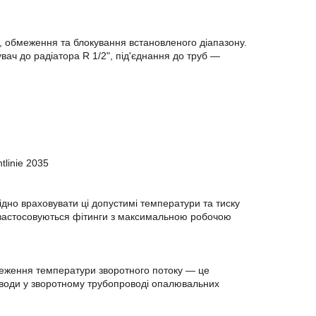
, обмеження та блокування встановленого діапазону.
ач до радіатора R 1/2", під'єднання до труб —
linie 2035
ідно враховувати ці допустимі температури та тиску
и застосовуються фітинги з максимальною робочою
еження температури зворотного потоку — це
води у зворотному трубопроводі опалювальних