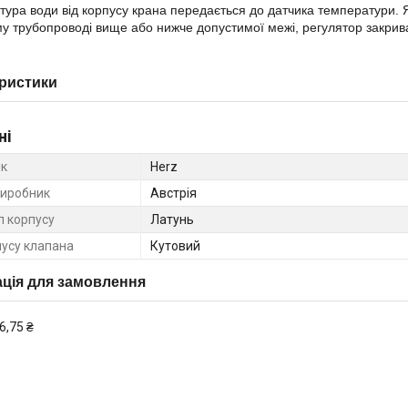
ра води від корпусу крана передається до датчика температури. 
у трубопроводі вище або нижче допустимої межі, регулятор закрив
ристики
ні
к
Herz
виробник
Австрія
л корпусу
Латунь
пусу клапана
Кутовий
ція для замовлення
6,75 ₴