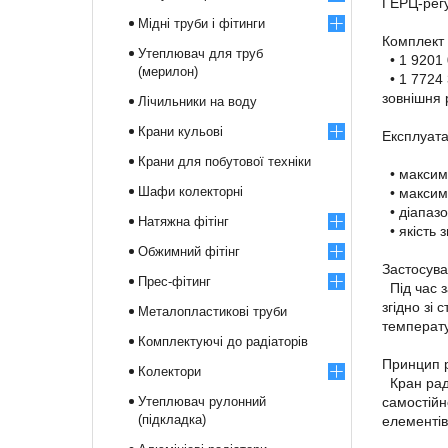
ГЕРЦ-рег
Мідні труби і фітинги
Комплект
Утеплювач для труб
• 1 9201 
(мерилон)
• 1 7724 
зовнішня р
Лічильники на воду
Крани кульові
Експлуата
Крани для побутової техніки
• максим
Шафи колекторні
• максима
• діапазо
Натяжна фітінг
• якість 
Обжимний фітінг
Застосува
Прес-фітинг
Під час з
згідно зі
Металопластикові труби
температу
Комплектуючі до радіаторів
Принцип 
Колектори
Кран раді
Утеплювач рулонний
самостійн
(підкладка)
елементів