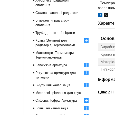
Алюмінієві радіатори
Температу
опалення
зворотном
Сталеві панельні радіатори
Біметалічні радіатори
Характе
опалення
Труби для теплої підлоги
Основ
Крани (Вентилі) для
радіаторів, Термоголовки
Виробни
Манометри, Термометри,
Країна 
Термоманометры
Матеріа
Запобіжна арматура
Тип кор
Регулююча арматура для
топкових
Інформа
Внутрішня каналізація
Ціна:
2 11
Металеві кріплення для труб
Сифони, Гофра, Арматура
Зовнішня каналізація