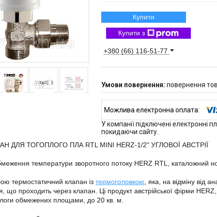
Купити
Купити з
+380 (66) 116-51-77
повернення тов
У компанії підключені електронні п
покидаючи сайту.
Н ДЛЯ ТОГОПЛОГО ПЛА RTL MINI HERZ-1/2" УГЛОВОЇ АВСТРІЇ
бмеження температури зворотного потоку HERZ RTL, каталожний н
ою термостатичний клапан із
термоголовкою
, яка, на відміну від 
я, що проходить через клапан. Ці продукт австрійської фірми HERZ
длоги обмежених площами, до 20 кв. м.