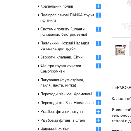
Крапельний полив
Поліпропіленові ПАЙКА труби
і фітинги
Системи поливу (шланги,
поливалки, быстросъемы)
Паяльники Ножиці Насадки
Зачистка для труби
Зворотні клапани. Сітки
Фільтра грубої очистки.
Самопромивні
Пакування (фум-стрічка,
пакля, паста, нитка)
ТЕРМОКРА
Переходи різьбові Хромовані
Клапан о
Переходи різьбові Нікельовані
Являє соб
Різьбові фітинги латунні
теплоносі
Різьбовий фітинг із Сталі
теплої пі
Чавунний фітінг