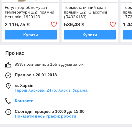
Регулятор-обмежувач
Термостатичний кран
Терм
температури 1/2" прямий
прямий 1/2" Giacomini
пря
Herz mini 1920123
(R402X133)
177
2 116,75
539,48
1 4
₴
₴
Купити
Купити
Про нас
99% позитивних з 165 відгуків за рік
Працює з 20.01.2018
м. Харків
Героїв Харкова, 247б, Харків, Україна
Контакти
Сьогодні працює з 10:00 до 15:00
Показати весь графік роботи