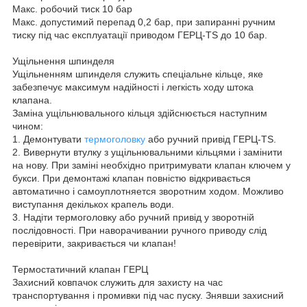
Макс. робочий тиск 10 бар
Макс. допустимий перепад 0,2 бар, при запиранні ручним
тиску під час експлуатації приводом ГЕРЦ-TS до 10 бар.
Ущільнення шпинделя
Ущільненням шпинделя служить спеціальне кільце, яке
забезпечує максимум надійності і легкість ходу штока
клапана.
Заміна ущільнювального кільця здійснюється наступним
чином:
1. Демонтувати
термоголовку
або ручний привід ГЕРЦ-TS.
2. Вивернути втулку з ущільнювальними кільцями і замінити
на нову. При заміні необхідно притримувати клапан ключем у
букси. При демонтажі клапан повністю відкривається
автоматично і самоуплотняется зворотним ходом. Можливо
виступання декількох крапель води.
3. Надіти термоголовку або ручний привід у зворотній
послідовності. При наворачивании ручного приводу слід
перевірити, закривається чи клапан!
Термостатичний клапан ГЕРЦ
Захисний ковпачок служить для захисту на час
транспортування і промивки під час пуску. Знявши захисний