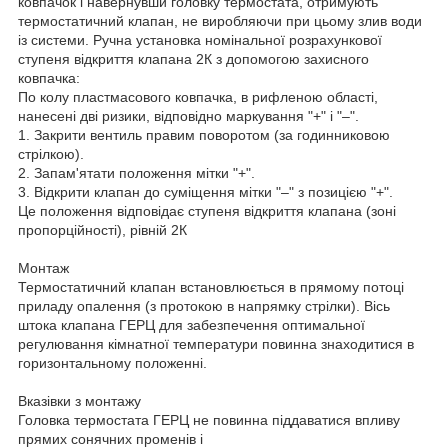
ковпачок і навернувши головку термостата, отримують
термостатичний клапан, не виробляючи при цьому злив води
із системи. Ручна установка номінальної розрахункової
ступеня відкриття клапана 2К з допомогою захисного
ковпачка:
По колу пластмасового ковпачка, в рифленою області,
нанесені дві ризики, відповідно маркування "+" і "–".
1. Закрити вентиль правим поворотом (за годинниковою
стрілкою).
2. Запам'ятати положення мітки "+".
3. Відкрити клапан до суміщення мітки "–" з позицією "+".
Це положення відповідає ступеня відкриття клапана (зоні
пропорційності), рівній 2К
Монтаж
Термостатичний клапан встановлюється в прямому потоці
приладу опалення (з протокою в напрямку стрілки). Вісь
штока клапана ГЕРЦ для забезпечення оптимальної
регулювання кімнатної температури повинна знаходитися в
горизонтальному положенні.
Вказівки з монтажу
Головка термостата ГЕРЦ не повинна піддаватися впливу
прямих сонячних променів і