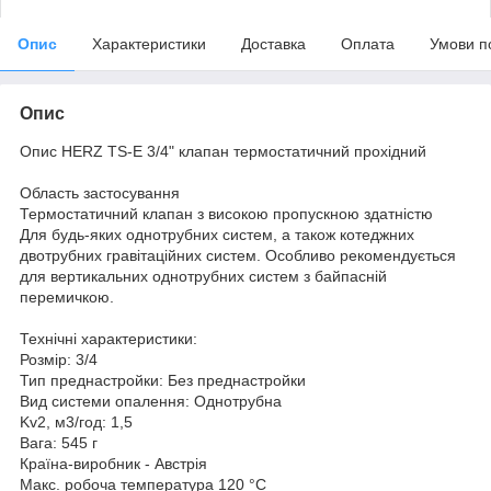
Опис
Характеристики
Доставка
Оплата
Умови п
Опис
Опис HERZ TS-E 3/4" клапан термостатичний прохідний
Область застосування
Термостатичний клапан з високою пропускною здатністю
Для будь-яких однотрубних систем, а також котеджних
двотрубних гравітаційних систем. Особливо рекомендується
для вертикальних однотрубних систем з байпасній
перемичкою.
Технічні характеристики:
Розмір: 3/4
Тип преднастройки: Без преднастройки
Вид системи опалення: Однотрубна
Kv2, м3/год: 1,5
Вага: 545 г
Країна-виробник - Австрія
Макс. робоча температура 120 °C